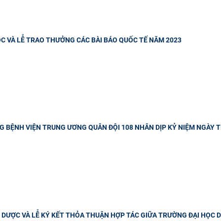
C VÀ LỄ TRAO THƯỞNG CÁC BÀI BÁO QUỐC TẾ NĂM 2023
 BỆNH VIỆN TRUNG ƯƠNG QUÂN ĐỘI 108 NHÂN DỊP KỶ NIỆM NGÀY T
 DƯỢC VÀ LỄ KÝ KẾT THỎA THUẬN HỢP TÁC GIỮA TRƯỜNG ĐẠI HỌC D