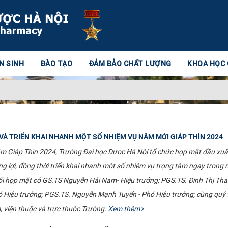
N SINH
ĐÀO TẠO
ĐẢM BẢO CHẤT LƯỢNG
KHOA HỌC
VÀ TRIỂN KHAI NHANH MỘT SỐ NHIỆM VỤ NĂM MỚI GIÁP THÌN 2024
m Giáp Thìn 2024, Trường Đại học Dược Hà Nội tổ chức họp mặt đầu xuâ
 lợi, đồng thời triển khai nhanh một số nhiệm vụ trọng tâm ngay trong n
i họp mặt có GS.TS Nguyễn Hải Nam- Hiệu trưởng; PGS.TS. Đinh Thị Than
Hiệu trưởng; PGS.TS. Nguyễn Mạnh Tuyển - Phó Hiệu trưởng; cùng quý th
, viện thuộc và trực thuộc Trường.
Xem thêm