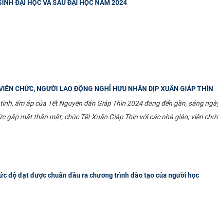
INH ĐẠI HỌC VÀ SAU ĐẠI HỌC NĂM 2024
VIÊN CHỨC, NGƯỜI LAO ĐỘNG NGHỈ HƯU NHÂN DỊP XUÂN GIÁP THÌN
 tình, ấm áp của Tết Nguyên đán Giáp Thìn 2024 đang đến gần, sáng ngà
c gặp mặt thân mật, chúc Tết Xuân Giáp Thìn với các nhà giáo, viên chứ
c độ đạt được chuẩn đầu ra chương trình đào tạo của người học