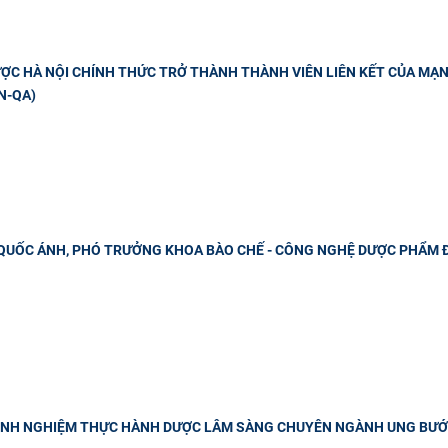
ỢC HÀ NỘI CHÍNH THỨC TRỞ THÀNH THÀNH VIÊN LIÊN KẾT CỦA MẠ
N-QA)
QUỐC ÁNH, PHÓ TRƯỞNG KHOA BÀO CHẾ - CÔNG NGHỆ DƯỢC PHẨM 
KINH NGHIỆM THỰC HÀNH DƯỢC LÂM SÀNG CHUYÊN NGÀNH UNG BƯỚ