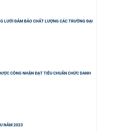
NG LƯỚI ĐẢM BẢO CHẤT LƯỢNG CÁC TRƯỜNG ĐẠI
ĐƯỢC CÔNG NHẬN ĐẠT TIÊU CHUẨN CHỨC DANH
U NĂM 2023