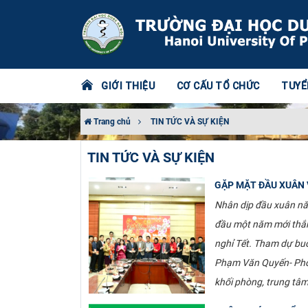
GIỚI THIỆU
CƠ CẤU TỔ CHỨC
TUYỂ
Trang chủ
TIN TỨC VÀ SỰ KIỆN
TIN TỨC VÀ SỰ KIỆN
GẶP MẶT ĐẦU XUÂN 
Nhân dịp đầu xuân nă
đầu một năm mới thắng
nghỉ Tết. Tham dự buổ
Phạm Văn Quyến- Phó 
khối phòng, trung tâm