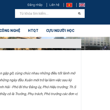
Đăng nhập
Liên hệ
 CÔNG NGHỆ
HTQT
CỰU NGƯỜI HỌC
n gặp gỡ, cùng chúc nhau những điều tốt lành mở
hững ngày đầu Xuân mới trở lại làm việc sau kỳ
h Hải - Phó Bí thư Đảng ủy, Phó Hiệu trưởng; Th.S
ầy cô là Trưởng, Phụ trách, Phó trưởng các đơn vị