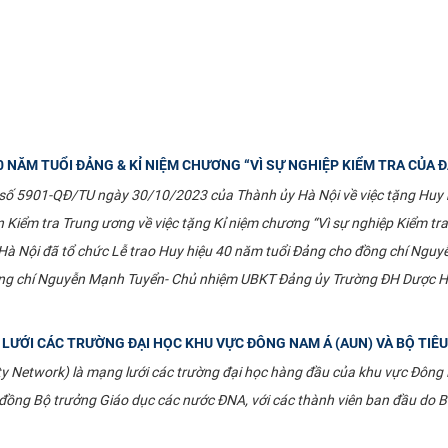
0 NĂM TUỔI ĐẢNG & KỈ NIỆM CHƯƠNG “VÌ SỰ NGHIỆP KIỂM TRA CỦA 
 số 5901-QĐ​/TU ngày 30/10/2023 của Thành ủy Hà Nội về việc tặng Hu
 Kiểm tra Trung ương về việc tặng Kỉ niệm chương “Vì sự nghiệp Kiểm t
à Nội đã tổ chức Lễ trao Huy hiệu 40 năm tuổi Đảng cho đồng chí Nguyễn
ng chí Nguyễn Mạnh Tuyển- Chủ nhiệm UBKT Đảng ủy Trường ĐH Dược H
G LƯỚI CÁC TRƯỜNG ĐẠI HỌC KHU VỰC ĐÔNG NAM Á (AUN) VÀ BỘ T
y Network) là mạng lưới các trường đại học hàng đầu của khu vực Đôn
 đồng Bộ trưởng Giáo dục các nước ĐNA, với các thành viên ban đầu do 