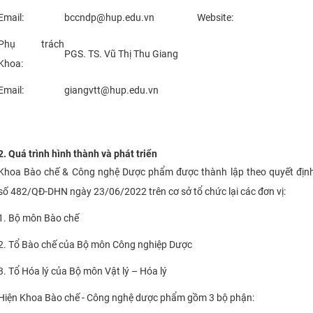
CỰU NGƯỜI HỌC
Email:
bccndp@hup.edu.vn
Website:
Phụ trách
PGS. TS. Vũ Thị Thu Giang
Khoa:
Email:
giangvtt@hup.edu.vn
2. Quá trình hình thành và phát triển
Khoa Bào chế & Công nghệ Dược phẩm được thành lập theo quyết địn
số 482/QĐ-DHN ngày 23/06/2022 trên cơ sở tổ chức lại các đơn vị:
1. Bộ môn Bào chế
2. Tổ Bào chế của Bộ môn Công nghiệp Dược
3. Tổ Hóa lý của Bộ môn Vật lý – Hóa lý
Hiện Khoa Bào chế - Công nghệ dược phẩm gồm 3 bộ phận: