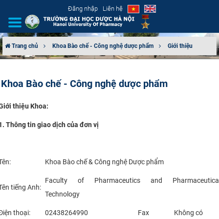
Đăng nhập
Liên hệ
Trang chủ
Khoa Bào chế - Công nghệ dược phẩm
Giới thiệu
GIỚI THIỆU
Khoa Bào chế - Công nghệ dược phẩm
CƠ CẤU TỔ CHỨC
Giới thiệu Khoa:
TUYỂN SINH
1. Thông tin giao dịch của đơn vị
ĐÀO TẠO
ĐẢM BẢO CHẤT LƯỢNG
Tên:
Khoa Bào chế & Công nghệ Dược phẩm
Faculty of Pharmaceutics and Pharmaceutica
KHOA HỌC CÔNG NGHỆ
Tên tiếng Anh:
Technology
HTQT
Điện thoại:
02438264990​
Fax
Không có