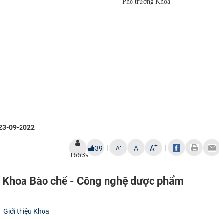
Phó trưởng Khoa
23-09-2022
+
A
|
|
-
39
A
A
16539
Khoa Bào chế - Công nghệ dược phẩm
Giới thiệu Khoa