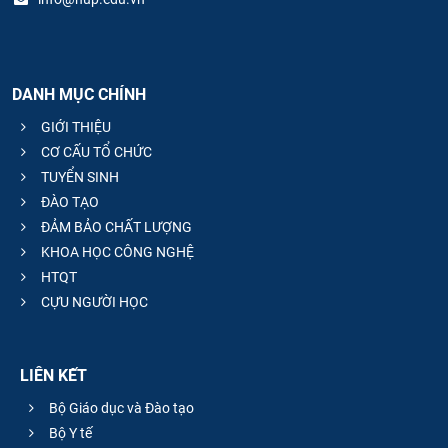
DANH MỤC CHÍNH
GIỚI THIỆU
CƠ CẤU TỔ CHỨC
TUYỂN SINH
ĐÀO TẠO
ĐẢM BẢO CHẤT LƯỢNG
KHOA HỌC CÔNG NGHỆ
HTQT
CỰU NGƯỜI HỌC
LIÊN KẾT
Bộ Giáo dục và Đào tạo
Bộ Y tế