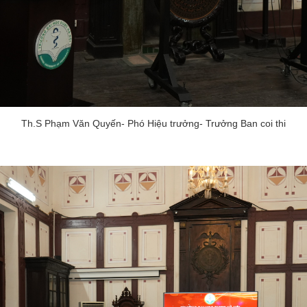
Th.S Phạm Văn Quyến- Phó Hiệu trưởng- Trưởng Ban coi thi