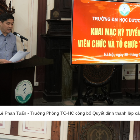
Lê Phan Tuấn - Trưởng Phòng TC-HC công bố Quyết định thành lập c