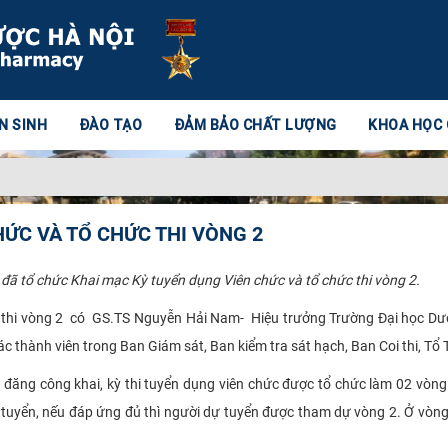
N SINH
ĐÀO TẠO
ĐẢM BẢO CHẤT LƯỢNG
KHOA HỌC
HỨC VÀ TỔ CHỨC THI VÒNG 2
ã tổ chức Khai mạc Kỳ tuyển dụng Viên chức và tổ chức thi vòng 2.
 thi vòng 2 có GS.TS Nguyễn Hải Nam- Hiệu trưởng Trường Đại học Dượ
c thành viên trong Ban Giám sát, Ban kiểm tra sát hạch, Ban Coi thi, Tổ 
ăng công khai, kỳ thi tuyển dụng viên chức được tổ chức làm 02 vòng. V
ần tuyển, nếu đáp ứng đủ thì người dự tuyển được tham dự vòng 2. Ở vò