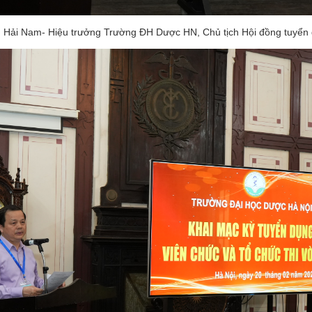
Hải Nam- Hiệu trưởng Trường ĐH Dược HN, Chủ tịch Hội đồng tuyển 