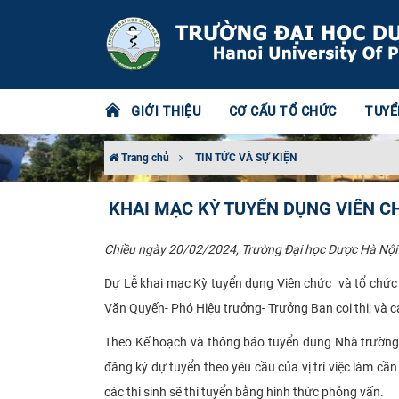
GIỚI THIỆU
CƠ CẤU TỔ CHỨC
TUYỂ
Trang chủ
TIN TỨC VÀ SỰ KIỆN
KHAI MẠC KỲ TUYỂN DỤNG VIÊN C
Chiều ngày 20/02/2024, Trường Đại học Dược Hà Nội đ
Dự Lễ khai mạc Kỳ tuyển dụng Viên chức và tổ chức
Văn Quyến- Phó Hiệu trưởng- Trưởng Ban coi thi; và cá
Theo Kế hoạch và thông báo tuyển dụng Nhà trường đ
đăng ký dự tuyển theo yêu cầu của vị trí việc làm c
các thi sinh sẽ thi tuyển bằng hình thức phỏng vấn.