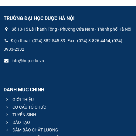
TRƯỜNG ĐẠI HỌC DƯỢC HÀ NỘI
Số 13-15 Lê Thánh Tông - Phường Cửa Nam - Thành phố Hà Nội
Điện thoại : (024) 382-545-39. Fax : (024) 3.826-4464, (024)
3933-2332
info@hup.edu.vn
DANH MỤC CHÍNH
GIỚI THIỆU
CƠ CẤU TỔ CHỨC
TUYỂN SINH
ĐÀO TẠO
ĐẢM BẢO CHẤT LƯỢNG