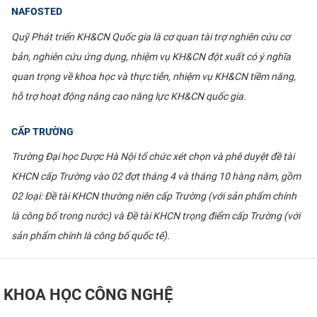
NAFOSTED
CỰU NGƯỜI HỌC
Quỹ Phát triển KH&CN Quốc gia là cơ quan tài trợ nghiên cứu cơ
bản, nghiên cứu ứng dụng, nhiệm vụ KH&CN đột xuất có ý nghĩa
quan trọng về khoa học và thực tiễn, nhiệm vụ KH&CN tiềm năng,
hỗ trợ hoạt động nâng cao năng lực KH&CN quốc gia.
CẤP TRƯỜNG
Trường Đại học Dược Hà Nội tổ chức xét chọn và phê duyệt đề tài
KHCN cấp Trường vào 02 đợt tháng 4 và tháng 10 hàng năm, gồm
02 loại: Đề tài KHCN thường niên cấp Trường (với sản phẩm chính
là công bố trong nước) và Đề tài KHCN trọng điểm cấp Trường (với
sản phẩm chính là công bố quốc tế).
KHOA HỌC CÔNG NGHỆ