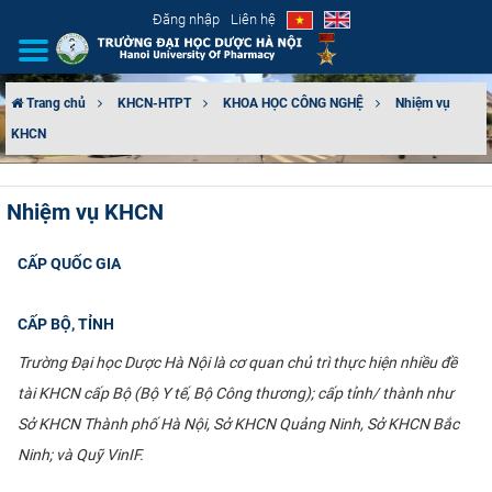
Đăng nhập
Liên hệ
Trang chủ
KHCN-HTPT
KHOA HỌC CÔNG NGHỆ
Nhiệm vụ
KHCN
GIỚI THIỆU
CƠ CẤU TỔ CHỨC
Nhiệm vụ KHCN
TUYỂN SINH
CẤP QUỐC GIA
ĐÀO TẠO
CẤP BỘ, TỈNH
ĐẢM BẢO CHẤT LƯỢNG
Trường Đại học Dược Hà Nội là cơ quan chủ trì thực hiện nhiều đề
tài KHCN cấp Bộ (Bộ Y tế, Bộ Công thương); cấp tỉnh/ thành như
KHOA HỌC CÔNG NGHỆ
Sở KHCN Thành phố Hà Nội, Sở KHCN Quảng Ninh, Sở KHCN Bắc
Ninh; và Quỹ VinIF.
HTQT