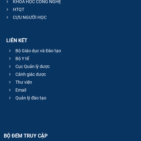
KHOA HỌC CÔNG NGHỆ
HTQT
CỰU NGƯỜI HỌC
LIÊN KẾT
Bộ Giáo dục và Đào tạo
Bộ Y tế
Cục Quản lý dược
Cảnh giác dược
Thư viện
Email
Quản lý đào tạo
BỘ ĐẾM TRUY CẬP