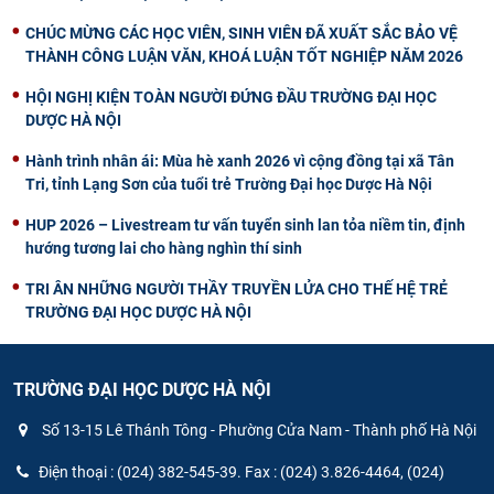
CHÚC MỪNG CÁC HỌC VIÊN, SINH VIÊN ĐÃ XUẤT SẮC BẢO VỆ
THÀNH CÔNG LUẬN VĂN, KHOÁ LUẬN TỐT NGHIỆP NĂM 2026
HỘI NGHỊ KIỆN TOÀN NGƯỜI ĐỨNG ĐẦU TRƯỜNG ĐẠI HỌC
DƯỢC HÀ NỘI
Hành trình nhân ái: Mùa hè xanh 2026 vì cộng đồng tại xã Tân
Tri, tỉnh Lạng Sơn của tuổi trẻ Trường Đại học Dược Hà Nội
HUP 2026 – Livestream tư vấn tuyển sinh lan tỏa niềm tin, định
hướng tương lai cho hàng nghìn thí sinh
TRI ÂN NHỮNG NGƯỜI THẦY TRUYỀN LỬA CHO THẾ HỆ TRẺ
TRƯỜNG ĐẠI HỌC DƯỢC HÀ NỘI
TRƯỜNG ĐẠI HỌC DƯỢC HÀ NỘI
Số 13-15 Lê Thánh Tông - Phường Cửa Nam - Thành phố Hà Nội
Điện thoại : (024) 382-545-39. Fax : (024) 3.826-4464, (024)