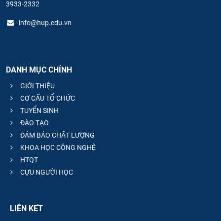
3933-2332
info@hup.edu.vn
DANH MỤC CHÍNH
GIỚI THIỆU
CƠ CẤU TỔ CHỨC
TUYỂN SINH
ĐÀO TẠO
ĐẢM BẢO CHẤT LƯỢNG
KHOA HỌC CÔNG NGHỆ
HTQT
CỰU NGƯỜI HỌC
LIÊN KẾT