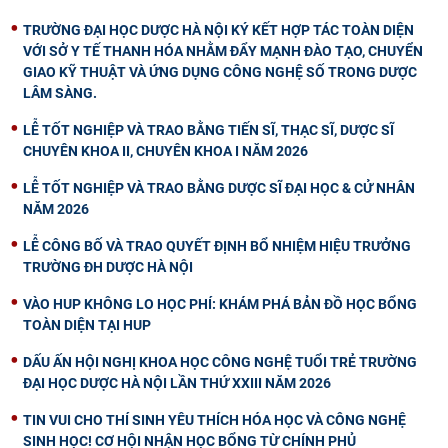
TRƯỜNG ĐẠI HỌC DƯỢC HÀ NỘI KÝ KẾT HỢP TÁC TOÀN DIỆN
VỚI SỞ Y TẾ THANH HÓA NHẰM ĐẨY MẠNH ĐÀO TẠO, CHUYỂN
GIAO KỸ THUẬT VÀ ỨNG DỤNG CÔNG NGHỆ SỐ TRONG DƯỢC
LÂM SÀNG.
LỄ TỐT NGHIỆP VÀ TRAO BẰNG TIẾN SĨ, THẠC SĨ, DƯỢC SĨ
CHUYÊN KHOA II, CHUYÊN KHOA I NĂM 2026
LỄ TỐT NGHIỆP VÀ TRAO BẰNG DƯỢC SĨ ĐẠI HỌC & CỬ NHÂN
NĂM 2026
LỄ CÔNG BỐ VÀ TRAO QUYẾT ĐỊNH BỔ NHIỆM HIỆU TRƯỞNG
TRƯỜNG ĐH DƯỢC HÀ NỘI
VÀO HUP KHÔNG LO HỌC PHÍ: KHÁM PHÁ BẢN ĐỒ HỌC BỔNG
TOÀN DIỆN TẠI HUP
DẤU ẤN HỘI NGHỊ KHOA HỌC CÔNG NGHỆ TUỔI TRẺ TRƯỜNG
ĐẠI HỌC DƯỢC HÀ NỘI LẦN THỨ XXIII NĂM 2026
TIN VUI CHO THÍ SINH YÊU THÍCH HÓA HỌC VÀ CÔNG NGHỆ
SINH HỌC! CƠ HỘI NHẬN HỌC BỔNG TỪ CHÍNH PHỦ