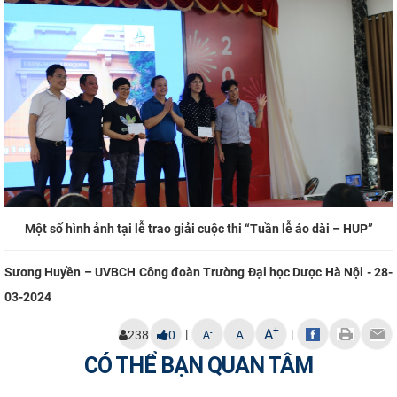
Một số hình ảnh tại lễ trao giải cuộc thi “Tuần lễ áo dài – HUP”
Sương Huyền – UVBCH Công đoàn Trường Đại học Dược Hà Nội - 28-
03-2024
+
A
|
|
-
238
0
A
A
CÓ THỂ BẠN QUAN TÂM