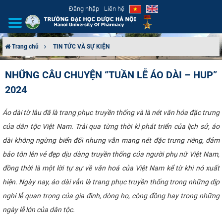
Đăng nhập
Liên hệ
Trang chủ
TIN TỨC VÀ SỰ KIỆN
GIỚI THIỆU
NHỮNG CÂU CHUYỆN “TUẦN LỄ ÁO DÀI – HUP”
2024
CƠ CẤU TỔ CHỨC
TUYỂN SINH
Áo dài từ lâu đã là trang phục truyền thống và là nét văn hóa đặc trưng
của dân tộc Việt Nam. Trải qua từng thời kì phát triển của lịch sử, áo
ĐÀO TẠO
dài không ngừng biến đổi nhưng vẫn mang nét đặc trưng riêng, đảm
bảo tôn lên vẻ đẹp dịu dàng truyền thống của người phụ nữ Việt Nam,
ĐẢM BẢO CHẤT LƯỢNG
đồng thời là một lời tự sự về văn hoá của Việt Nam kể từ khi nó xuất
hiện. Ngày nay, áo dài vẫn là trang phục truyền thống trong những dịp
KHOA HỌC CÔNG NGHỆ
nghi lễ quan trọng của gia đình, dòng họ, cộng đồng hay trong những
HTQT
ngày lễ lớn của dân tộc.