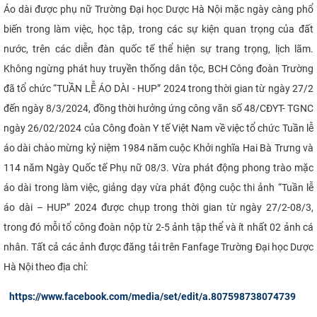
Áo dài được phụ nữ Trường Đại học Dược Hà Nội mặc ngày càng phổ
CỰU NGƯỜI HỌC
biến trong làm việc, học tập, trong các sự kiện quan trọng của đất
nước, trên các diễn đàn quốc tế thể hiện sự trang trọng, lịch lãm.
Không ngừng phát huy truyền thống dân tộc, BCH Công đoàn Trường
đã tổ chức “TUẦN LỄ ÁO DÀI - HUP” 2024 trong thời gian từ ngày 27/2
đến ngày 8/3/2024, đồng thời hưởng ứng công văn số 48/CĐYT- TGNC
ngày 26/02/2024 của Công đoàn Y tế Việt Nam về việc tổ chức Tuần lễ
áo dài chào mừng kỷ niệm 1984 năm cuộc Khởi nghĩa Hai Bà Trưng và
114 năm Ngày Quốc tế Phụ nữ 08/3. Vừa phát động phong trào mặc
áo dài trong làm việc, giảng dạy vừa phát động cuộc thi ảnh “Tuần lễ
áo dài – HUP” 2024 được chụp trong thời gian từ ngày 27/2-08/3,
trong đó mỗi tổ công đoàn nộp từ 2-5 ảnh tập thể và ít nhất 02 ảnh cá
nhân. Tất cả các ảnh được đăng tải trên Fanfage Trường Đại học Dược
Hà Nội theo địa chỉ:
https://www.facebook.com/media/set/edit/a.807598738074739