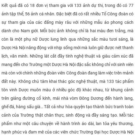
Kết quả đã có 18 đơn vị tham gia với 133 ảnh dự thi, trong đó có 77
ảnh tập thể, 56 ảnh cá nhân. Đặc biệt đã có rất nhiều Tổ Công đoàn có
sự tham gia của các đấng mày râu với những mẫu áo phong cách
dành cho Nam giới. Mỗi bức ảnh không chỉ là hai màu đen trắng, mà
còn là một phụ nữ Dược lung linh qua những sắc màu tươi sáng, là
Dược Hà Nội năng động với nhịp sống mới mà luôn giữ được nét thanh
lịch, văn minh. Những lát cắt đầy tính nghệ thuật và giàu cảm xúc đã
mang đến cho Trường một Dược Hà Nội đặc sắc không chỉ với sinh viên
mà còn với chính những đoàn viên Công đoàn đang làm việc trên mảnh
đất này. Không chú tâm khai thác góc nghệ thuật, mà 133 tác phẩm
tôn vinh Dược muôn màu ở nhiều góc độ khác nhau, từ khung cảnh
trên giảng đường cổ kính, mái nhà vòm Đông Dương đến hành lang,
ghế đá, hàng sấu già… Tất cả như hòa quyện tạo thành bức tranh toàn
cảnh của Trường thật chân thực, sinh động và đầy sáng tạo. Mỗi tác
phẩm như một câu chuyện về hành trình áo dài, lan tỏa yêu thương,
hạnh phúc và đam mê của các viên chức Trường Đại học Dược Hà Nội