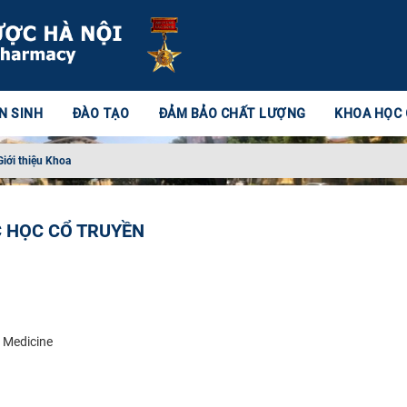
N SINH
ĐÀO TẠO
ĐẢM BẢO CHẤT LƯỢNG
KHOA HỌC
Giới thiệu Khoa
C HỌC CỔ TRUYỀN
l Medicine