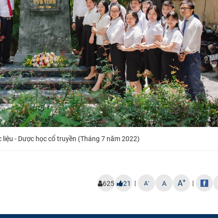
 liệu - Dược học cổ truyền (Tháng 7 năm 2022)
+
A
|
|
-
625
21
A
A