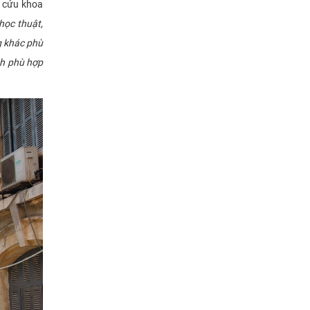
n cứu khoa
học thuật,
g khác phù
nh phù hợp