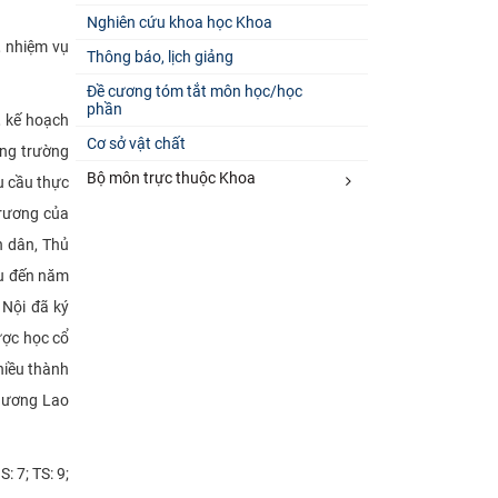
Nghiên cứu khoa học Khoa
, nhiệm vụ
Thông báo, lịch giảng
Đề cương tóm tắt môn học/học
phần
, kế hoạch
Cơ sở vật chất
ồng trường
Bộ môn trực thuộc Khoa
u cầu thực
trương của
n dân, Thủ
ệu đến năm
 Nội đã ký
ược học cổ
nhiều thành
chương Lao
: 7; TS: 9;