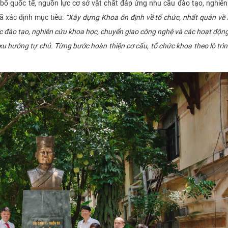
g bố quốc tế, nguồn lực cơ sở vật chất đáp ứng nhu cầu đào tạo, nghiê
ã xác định mục tiêu:
“Xây dựng Khoa ổn định về tổ chức, nhất quán về 
c đào tạo, nghiên cứu khoa học, chuyển giao công nghệ và các hoạt độn
xu hướng tự chủ. Từng bước hoàn thiện cơ cấu, tổ chức khoa theo lộ trì