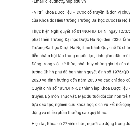
- Email: dlieudhct@hup.edu.vn
- Vị trí: Khoa Dược liệu – Dược cổ truyền là đơn vị 
của Khoa do Hiệu trưởng Trường Đại học Dược Hà Nội
Thực hiện Nghị quyết số 01/NQ-HĐTDHN, ngày 12/3/2
phát triển Trường Đại học Dược Hà Nội đến 2030, t
Trường Đại học Dược Hà Nội ban hành Quy chế Tổ chức
tiễn nhằm hội tập trung nguồn lực, tinh giảm đầu mố
Đảng trong việc kế thừa, phát huy những giá trị của 
tướng Chính phủ đã ban hành quyết định số 1976/QĐ-T
2020 và định hướng đến năm 2030 và các chỉ đạo củ
Quyết định số 485/DHN-QĐ thành lập Khoa Dược liệu –
truyền, Bộ môn Thực vật. Mặc dù tuổi đời còn non trẻ, t
tựu đào tạo, nghiên cứu khoa học, dịch vụ kết nối 
động và nhiều phần thưởng cao quý khác.
Hiện tại, Khoa có 27 viên chức, người lao động trong đó 