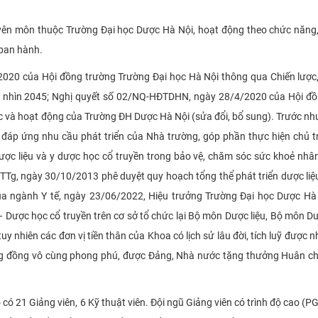
chuyên môn thuộc Trường Đại học Dược Hà Nội, hoạt động theo chức năng
 ban hành.
020 của Hội đồng trường Trường Đại học Hà Nội thông qua Chiến lược
ầm nhìn 2045; Nghị quyết số 02/NQ-HĐTDHN, ngày 28/4/2020 của Hội đ
 và hoạt động của Trường ĐH Dược Hà Nội (sửa đổi, bổ sung). Trước nh
i đáp ứng nhu cầu phát triển của Nhà trường, góp phần thực hiện chủ 
dược liệu và y dược học cổ truyền trong bảo vệ, chăm sóc sức khoẻ nhâ
Tg, ngày 30/10/2013 phê duyệt quy hoạch tổng thể phát triển dược li
a ngành Y tế, ngày 23/06/2022, Hiệu trưởng Trường Đại học Dược Hà
 Dược học cổ truyền trên cơ sở tổ chức lại Bộ môn Dược liệu, Bộ môn D
uy nhiên các đơn vị tiền thân của Khoa có lịch sử lâu đời, tích luỹ được 
cộng đồng vô cùng phong phú, được Đảng, Nhà nước tặng thưởng Huân 
có 21 Giảng viên, 6 Kỹ thuật viên. Đội ngũ Giảng viên có trình độ cao (PGS