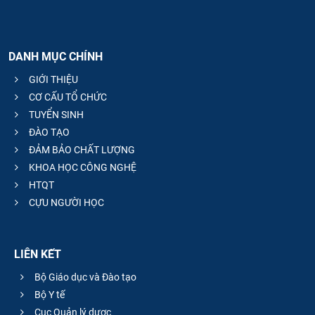
DANH MỤC CHÍNH
GIỚI THIỆU
CƠ CẤU TỔ CHỨC
TUYỂN SINH
ĐÀO TẠO
ĐẢM BẢO CHẤT LƯỢNG
KHOA HỌC CÔNG NGHỆ
HTQT
CỰU NGƯỜI HỌC
LIÊN KẾT
Bộ Giáo dục và Đào tạo
Bộ Y tế
Cục Quản lý dược