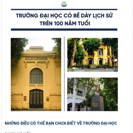
NHỮNG ĐIỀU CÓ THỂ BẠN CHƯA BIẾT VỀ TRƯỜNG ĐẠI HỌC