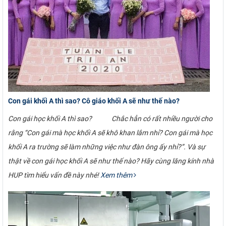
Con gái khối A thì sao? Cô giáo khối A sẽ như thế nào?
Con gái học khối A thì sao? Chắc hẳn có rất nhiều người cho
rằng “Con gái mà học khối A sẽ khô khan lắm nhỉ? Con gái mà học
khối A ra trường sẽ làm những việc như đàn ông ấy nhỉ?”. Và sự
thật về con gái học khối A sẽ như thế nào? Hãy cùng lăng kính nhà
HUP tìm hiểu vấn đề này nhé!
Xem thêm