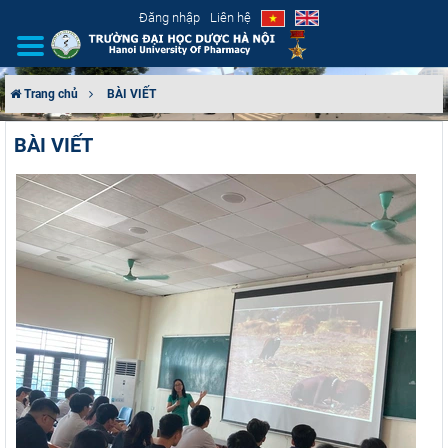
Đăng nhập
Liên hệ
Trang chủ
BÀI VIẾT
GIỚI THIỆU
BÀI VIẾT
CƠ CẤU TỔ CHỨC
TUYỂN SINH
ĐÀO TẠO
ĐẢM BẢO CHẤT LƯỢNG
KHOA HỌC CÔNG NGHỆ
HTQT