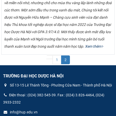
về miền nỗi nhớ, nhường chỗ cho mùa thu vàng lấp lánh những đoá
cúc thơm. Một sớm đầu thu trong xanh dịu mát, Chúng tôi kết nối
được với Nguyễn Hữu Mạnh – Chàng cựu sinh viên vừa đạt danh
hiệu Thủ khoa tốt nghiệp dược sĩ đại học năm 2022 của Trường Đại
học Dược Hà Nội với GPA 3.97/4.0. Mới thấy được ánh mắt đầy lưu
luyến của Mạnh với Ngôi trường Đại học mình từng gắn bó tuổi
thanh xuân tươi đẹp trong suốt năm năm học tập.
Xem thêm
1
2
TRƯỜNG ĐẠI HỌC DƯỢC HÀ NỘI
Số 13-15 Lê Thánh Tông - Phường Cửa Nam - Thành phố Hà Nội
Điện thoại : (024) 382-545-39. Fax : (024) 3.826-4464, (024)
3933-2332
info@hup.edu.vn