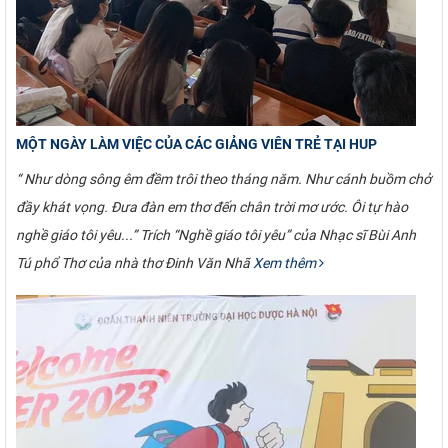
CỰU NGƯỜI HỌC
MỘT NGÀY LÀM VIỆC CỦA CÁC GIẢNG VIÊN TRẺ TẠI HUP
“ Như dòng sông êm đềm trôi theo tháng năm. Như cánh buồm chở
đầy khát vọng. Đưa đàn em thơ đến chân trời mơ ước. Ôi tự hào
nghề giáo tôi yêu...” Trích “Nghề giáo tôi yêu” của Nhạc sĩ Bùi Anh
Tú phổ Thơ của nhà thơ Đinh Văn Nhã
Xem thêm