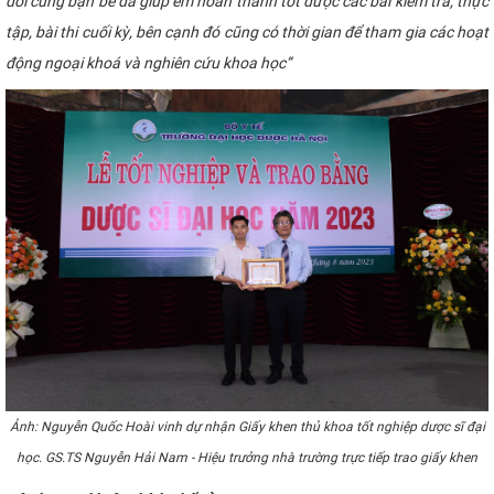
đổi cùng bạn bè đã giúp em hoàn thành tốt được các bài kiểm tra, thực
tập, bài thi cuối kỳ, bên cạnh đó cũng có thời gian để tham gia các hoạt
động ngoại khoá và nghiên cứu khoa học”
Ảnh: Nguyễn Quốc Hoài vinh dự nhận Giấy khen thủ khoa tốt nghiệp dược sĩ đại
học. GS.TS Nguyễn Hải Nam - Hiệu trưởng nhà trường trực tiếp trao giấy khen