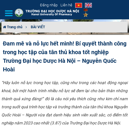
Đăng nhập
Liên hệ
Trang chủ
BÀI VIẾT
GIỚI THIỆU
Đam mê và nỗ lực hết mình! Bí quyết thành công
trong học tập của tân thủ khoa tốt nghiệp
CƠ CẤU TỔ CHỨC
Trường Đại học Dược Hà Nội – Nguyễn Quốc
TUYỂN SINH
Hoài
ĐÀO TẠO
“Hãy luôn nỗ lực trong học tập, cũng như trong các hoạt động ngoại
khoá, bởi một hành trình nhiều nỗ lực sẽ đem lại cho bản thân những
ĐẢM BẢO CHẤT LƯỢNG
thành quả xứng đáng!” đó là câu nói yêu thích cũng như kim chỉ nam
trong suốt quá trình học tập và trưởng thành của tân thủ khoa Nguyễn
KHOA HỌC CÔNG NGHỆ
Quốc Hoài – Người vừa đạt danh hiệu sinh viên xuất sắc, có điểm tốt
HTQT
nghiệp năm 2023 cao nhất (3.87) của Trường Đại học Dược Hà Nội.