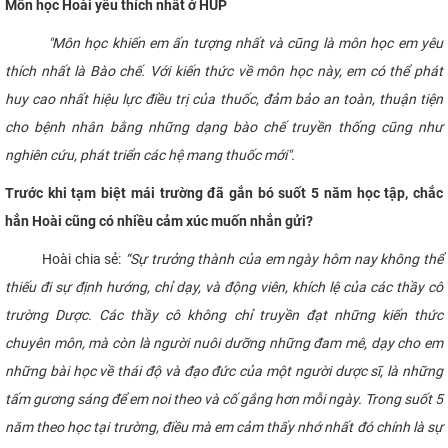
Môn học Hoài yêu thích nhất ở HUP
"Môn học khiến em ấn tượng nhất và cũng là môn học em yêu
thích nhất là Bào chế. Với kiến thức về môn học này, em có thể phát
huy cao nhất hiệu lực điều trị của thuốc, đảm bảo an toàn, thuận tiện
cho bệnh nhân bằng những dạng bào chế truyền thống cũng như
nghiên cứu, phát triển các hệ mang thuốc mới".
Trước khi tạm biệt mái trường đã gắn bó suốt 5 năm học tập, chắc
hẳn Hoài cũng có nhiều cảm xúc muốn nhắn gửi?
Hoài chia sẻ:
“Sự trưởng thành của em ngày hôm nay không thể
thiếu đi sự định hướng, chỉ dạy, và động viên, khích lệ của các thầy cô
trường Dược. Các thầy cô không chỉ truyền đạt những kiến thức
chuyên môn, mà còn là người nuôi dưỡng những đam mê, dạy cho em
những bài học về thái độ và đạo đức của một người dược sĩ,
là những
tấm gương sáng để em noi theo và cố gắng hơn mỗi ngày.
Trong suốt 5
năm theo học tại trường, điều mà em cảm thấy nhớ nhất đó chính là sự