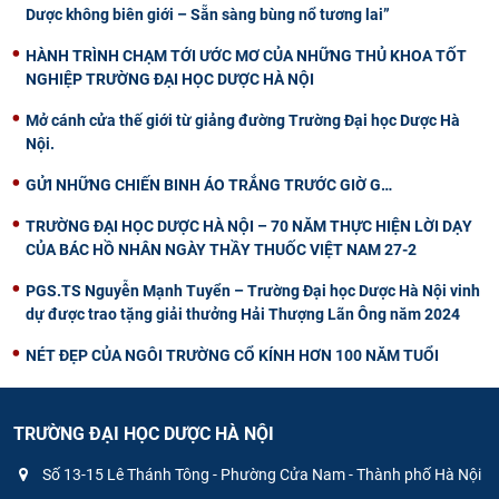
Dược không biên giới – Sẵn sàng bùng nổ tương lai”
HÀNH TRÌNH CHẠM TỚI ƯỚC MƠ CỦA NHỮNG THỦ KHOA TỐT
NGHIỆP TRƯỜNG ĐẠI HỌC DƯỢC HÀ NỘI
Mở cánh cửa thế giới từ giảng đường Trường Đại học Dược Hà
Nội.
GỬI NHỮNG CHIẾN BINH ÁO TRẮNG TRƯỚC GIỜ G…
TRƯỜNG ĐẠI HỌC DƯỢC HÀ NỘI – 70 NĂM THỰC HIỆN LỜI DẠY
CỦA BÁC HỒ NHÂN NGÀY THẦY THUỐC VIỆT NAM 27-2
PGS.TS Nguyễn Mạnh Tuyển – Trường Đại học Dược Hà Nội vinh
dự được trao tặng giải thưởng Hải Thượng Lãn Ông năm 2024
NÉT ĐẸP CỦA NGÔI TRƯỜNG CỔ KÍNH HƠN 100 NĂM TUỔI
TRƯỜNG ĐẠI HỌC DƯỢC HÀ NỘI
Số 13-15 Lê Thánh Tông - Phường Cửa Nam - Thành phố Hà Nội