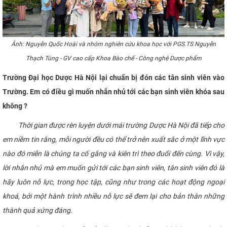
Ảnh: Nguyễn Quốc Hoài và nhóm nghiên cứu khoa học với PGS.TS Nguyễn
Thạch Tùng - GV cao cấp Khoa Bào chế - Công nghệ Dược phẩm
Trường Đại học Dược Hà Nội lại chuẩn bị đón các tân sinh viên vào
Trường. Em có điều gì muốn nhắn nhủ tới các bạn sinh viên khóa sau
không ?
Thời gian được rèn luyện dưới mái trường Dược Hà Nội đã tiếp cho
em niềm tin rằng, mỗi người đều có thể trở nên xuất sắc ở một lĩnh vực
nào đó miễn là chúng ta cố gắng và kiên trì theo đuổi đến cùng. Vì vậy,
lời nhắn nhủ mà em muốn gửi tới các bạn sinh viên, tân sinh viên đó là
hãy luôn nỗ lực, trong học tập, cũng như trong các hoạt động ngoại
khoá, bởi một hành trình nhiều nỗ lực sẽ đem lại cho bản thân những
thành quả xứng đáng.