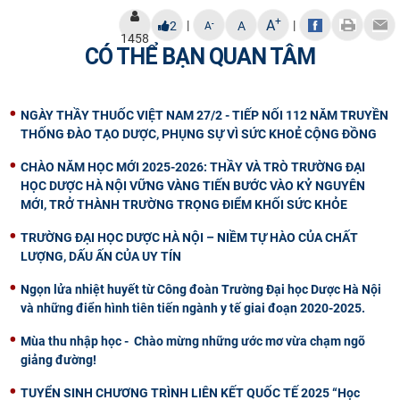
+
A
|
|
-
2
A
A
1458
CÓ THỂ BẠN QUAN TÂM
NGÀY THẦY THUỐC VIỆT NAM 27/2 - TIẾP NỐI 112 NĂM TRUYỀN
THỐNG ĐÀO TẠO DƯỢC, PHỤNG SỰ VÌ SỨC KHOẺ CỘNG ĐỒNG
CHÀO NĂM HỌC MỚI 2025-2026: THẦY VÀ TRÒ TRƯỜNG ĐẠI
HỌC DƯỢC HÀ NỘI VỮNG VÀNG TIẾN BƯỚC VÀO KỶ NGUYÊN
MỚI, TRỞ THÀNH TRƯỜNG TRỌNG ĐIỂM KHỐI SỨC KHỎE
TRƯỜNG ĐẠI HỌC DƯỢC HÀ NỘI – NIỀM TỰ HÀO CỦA CHẤT
LƯỢNG, DẤU ẤN CỦA UY TÍN
Ngọn lửa nhiệt huyết từ Công đoàn Trường Đại học Dược Hà Nội
và những điển hình tiên tiến ngành y tế giai đoạn 2020-2025.
Mùa thu nhập học - Chào mừng những ước mơ vừa chạm ngõ
giảng đường!
TUYỂN SINH CHƯƠNG TRÌNH LIÊN KẾT QUỐC TẾ 2025 “Học