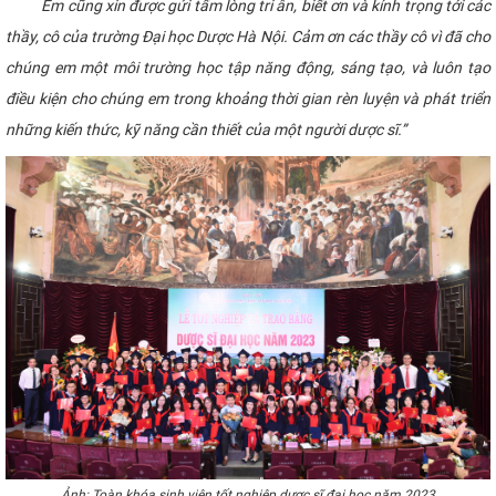
Em cũng xin được gửi tấm lòng tri ân, biết ơn và kính trọng tới các
thầy, cô của trường Đại học Dược Hà Nội. Cảm ơn các thầy cô vì đã cho
chúng em một môi trường học tập năng động, sáng tạo, và luôn tạo
điều kiện cho chúng em trong khoảng thời gian rèn luyện và phát triển
những kiến thức, kỹ năng cần thiết của một người dược sĩ.”
Ảnh: Toàn khóa sinh viên tốt nghiệp dược sĩ đại học năm 2023