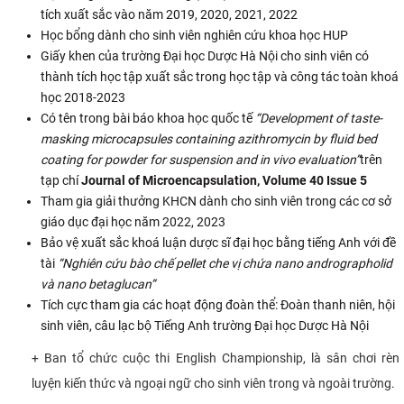
tích xuất sắc vào năm 2019, 2020, 2021, 2022
Học bổng dành cho sinh viên nghiên cứu khoa học HUP
Giấy khen của trường Đại học Dược Hà Nội cho sinh viên có
thành tích học tập xuất sắc trong học tập và công tác toàn khoá
học 2018-2023
Có tên trong bài báo khoa học quốc tế
“Development of taste-
masking microcapsules containing azithromycin by fluid bed
coating for powder for suspension and in vivo evaluation”
trên
tạp chí
Journal of Microencapsulation, Volume 40 Issue 5
Tham gia giải thưởng KHCN dành cho sinh viên trong các cơ sở
giáo dục đại học năm 2022, 2023
Bảo vệ xuất sắc khoá luận dược sĩ đại học bằng tiếng Anh với đề
tài
“Nghiên cứu bào chế pellet che vị chứa nano andrographolid
và nano betaglucan”
Tích cực tham gia các hoạt động đoàn thể: Đoàn thanh niên, hội
sinh viên, câu lạc bộ Tiếng Anh trường Đại học Dược Hà Nội
+ Ban tổ chức cuộc thi English Championship, là sân chơi rèn
luyện kiến thức và ngoại ngữ cho sinh viên trong và ngoài trường.