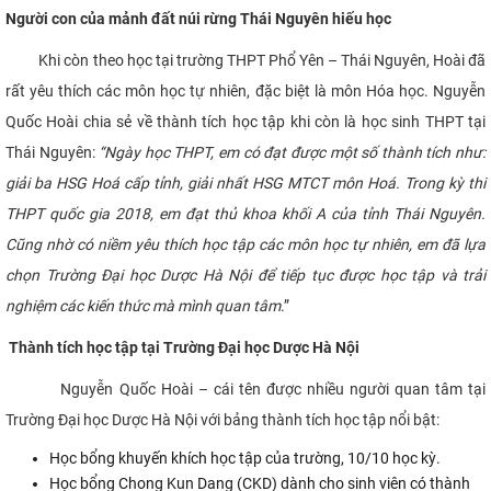
Người con của mảnh đất núi rừng Thái Nguyên hiếu học
CỰU NGƯỜI HỌC
Khi còn theo học tại trường THPT Phổ Yên – Thái Nguyên, Hoài đã
rất yêu thích các môn học tự nhiên, đặc biệt là môn Hóa học. Nguyễn
Quốc Hoài chia sẻ về thành tích học tập khi còn là học sinh THPT tại
Thái Nguyên:
“Ngày học THPT, em có đạt được một số thành tích như:
giải ba HSG Hoá cấp tỉnh, giải nhất HSG MTCT môn Hoá. Trong kỳ thi
THPT quốc gia 2018, em đạt thủ khoa khối A của tỉnh Thái Nguyên.
Cũng nhờ có niềm yêu thích học tập các môn học tự nhiên, em đã lựa
chọn Trường Đại học Dược Hà Nội để tiếp tục được học tập và trải
nghiệm các kiến thức mà mình quan tâm
.”
Thành tích học tập tại Trường Đại học Dược Hà Nội
Nguyễn Quốc Hoài – cái tên được nhiều người quan tâm tại
Trường Đại học Dược Hà Nội với bảng thành tích học tập nổi bật:
Học bổng khuyến khích học tập của trường, 10/10 học kỳ.
Học bổng Chong Kun Dang (CKD) dành cho sinh viên có thành