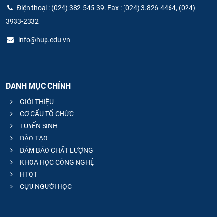
Điện thoại : (024) 382-545-39. Fax : (024) 3.826-4464, (024)
3933-2332
info@hup.edu.vn
DANH MỤC CHÍNH
GIỚI THIỆU
CƠ CẤU TỔ CHỨC
TUYỂN SINH
ĐÀO TẠO
ĐẢM BẢO CHẤT LƯỢNG
KHOA HỌC CÔNG NGHỆ
HTQT
CỰU NGƯỜI HỌC