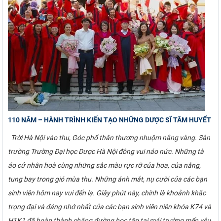
110 NĂM – HÀNH TRÌNH KIẾN TẠO NHỮNG DƯỢC SĨ TÂM HUYẾT
Trời Hà Nội vào thu, Góc phố thân thương nhuộm nắng vàng. Sân
trường Trường Đại học Dược Hà Nội đông vui náo nức. Những tà
áo cử nhân hoà cùng những sắc màu rực rỡ của hoa, của nắng,
tung bay trong gió mùa thu. Những ánh mắt, nụ cười của các bạn
sinh viên hôm nay vui đến lạ. Giây phút này, chính là khoảnh khắc
trọng đại và đáng nhớ nhất của các bạn sinh viên niên khóa K74 và
H1K1 đã hoàn thành chặng đường học tập tại mái trường mến yêu.