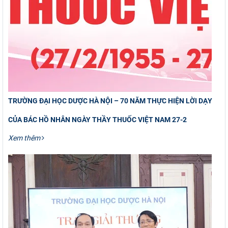
TRƯỜNG ĐẠI HỌC DƯỢC HÀ NỘI – 70 NĂM THỰC HIỆN LỜI DẠY
CỦA BÁC HỒ NHÂN NGÀY THẦY THUỐC VIỆT NAM 27-2
Xem thêm