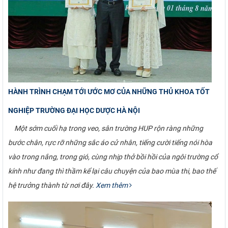
HÀNH TRÌNH CHẠM TỚI ƯỚC MƠ CỦA NHỮNG THỦ KHOA TỐT
NGHIỆP TRƯỜNG ĐẠI HỌC DƯỢC HÀ NỘI
Một sớm cuối hạ trong veo, sân trường HUP rộn ràng những
bước chân, rực rỡ những sắc áo cử nhân, tiếng cười tiếng nói hòa
vào trong nắng, trong gió, cùng nhịp thở bồi hồi của ngôi trường cổ
kính như đang thì thầm kể lại câu chuyện của bao mùa thi, bao thế
hệ trưởng thành từ nơi đây.
Xem thêm