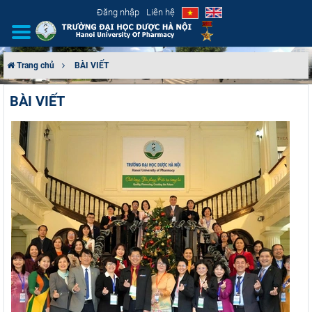
Đăng nhập
Liên hệ
Trang chủ
BÀI VIẾT
GIỚI THIỆU
BÀI VIẾT
CƠ CẤU TỔ CHỨC
TUYỂN SINH
ĐÀO TẠO
ĐẢM BẢO CHẤT LƯỢNG
KHOA HỌC CÔNG NGHỆ
HTQT