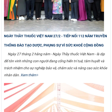
CỰU NGƯỜI HỌC
NGÀY THẦY THUỐC VIỆT NAM 27/2 - TIẾP NỐI 112 NĂM TRUYỀN
THỐNG ĐÀO TẠO DƯỢC, PHỤNG SỰ VÌ SỨC KHOẺ CỘNG ĐỒNG
Ngày 27 tháng 2 hằng năm - Ngày Thầy thuốc Việt Nam - là dịp
để tôn vinh những con người đang cống hiến trí tuệ, tâm huyết và
trách nhiệm cho sự nghiệp bảo vệ, chăm sóc và nâng cao sức khỏe
nhân dân.
Xem thêm