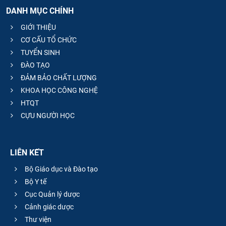
DANH MỤC CHÍNH
GIỚI THIỆU
CƠ CẤU TỔ CHỨC
TUYỂN SINH
ĐÀO TẠO
ĐẢM BẢO CHẤT LƯỢNG
KHOA HỌC CÔNG NGHỆ
HTQT
CỰU NGƯỜI HỌC
LIÊN KẾT
Bộ Giáo dục và Đào tạo
Bộ Y tế
Cục Quản lý dược
Cảnh giác dược
Thư viện