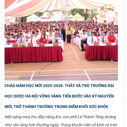
CHÀO NĂM HỌC MỚI 2025-2026: THẦY VÀ TRÒ TRƯỜNG ĐẠI
HỌC DƯỢC HÀ NỘI VỮNG VÀNG TIẾN BƯỚC VÀO KỶ NGUYÊN
MỚI, TRỞ THÀNH TRƯỜNG TRỌNG ĐIỂM KHỐI SỨC KHỎE
Một sáng mùa thu đầy nắng ấm, con phố Lê Thánh Tông dường
như rộn ràng hơn thường ngày. Trong khuôn viên cổ kính và tràn