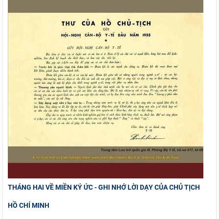
THÁNG HAI VỀ MIỀN KÝ ỨC - GHI NHỚ LỜI DẠY CỦA CHỦ TỊCH
HỒ CHÍ MINH