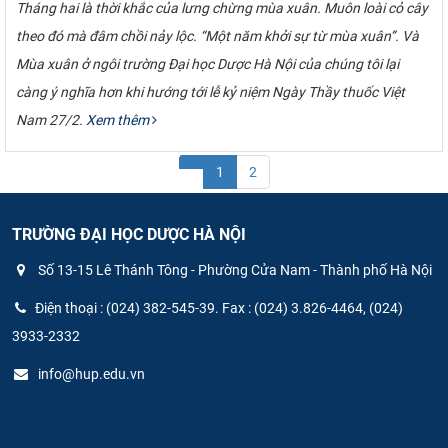
Tháng hai là thời khắc của lưng chừng mùa xuân. Muôn loài cỏ cây
theo đó mà đâm chồi nảy lộc. “Một năm khởi sự từ mùa xuân”. Và
Mùa xuân ở ngôi trường Đại học Dược Hà Nội của chúng tôi lại
càng ý nghĩa hơn khi hướng tới lễ kỷ niệm Ngày Thầy thuốc Việt
Nam 27/2.
Xem thêm
1
2
TRƯỜNG ĐẠI HỌC DƯỢC HÀ NỘI
Số 13-15 Lê Thánh Tông - Phường Cửa Nam - Thành phố Hà Nội
Điện thoại : (024) 382-545-39. Fax : (024) 3.826-4464, (024)
3933-2332
info@hup.edu.vn