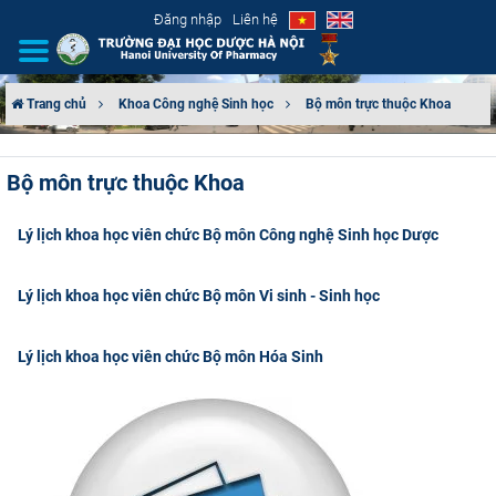
Đăng nhập
Liên hệ
Trang chủ
Khoa Công nghệ Sinh học
Bộ môn trực thuộc Khoa
GIỚI THIỆU
Bộ môn trực thuộc Khoa
CƠ CẤU TỔ CHỨC
Lý lịch khoa học viên chức Bộ môn Công nghệ Sinh học Dược
TUYỂN SINH
Lý lịch khoa học viên chức Bộ môn Vi sinh - Sinh học
ĐÀO TẠO
Lý lịch khoa học viên chức Bộ môn Hóa Sinh
ĐẢM BẢO CHẤT LƯỢNG
KHOA HỌC CÔNG NGHỆ
HTQT