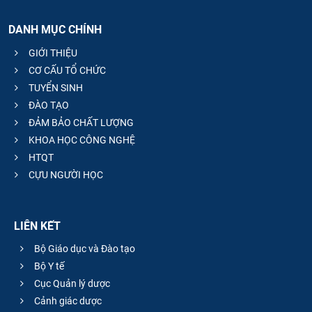
DANH MỤC CHÍNH
GIỚI THIỆU
CƠ CẤU TỔ CHỨC
TUYỂN SINH
ĐÀO TẠO
ĐẢM BẢO CHẤT LƯỢNG
KHOA HỌC CÔNG NGHỆ
HTQT
CỰU NGƯỜI HỌC
LIÊN KẾT
Bộ Giáo dục và Đào tạo
Bộ Y tế
Cục Quản lý dược
Cảnh giác dược