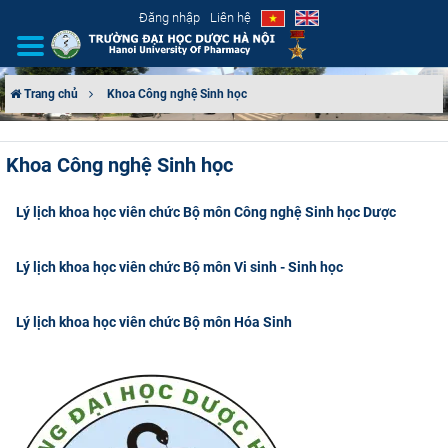
Đăng nhập
Liên hệ
Trang chủ
Khoa Công nghệ Sinh học
GIỚI THIỆU
Khoa Công nghệ Sinh học
CƠ CẤU TỔ CHỨC
Lý lịch khoa học viên chức Bộ môn Công nghệ Sinh học Dược
TUYỂN SINH
Lý lịch khoa học viên chức Bộ môn Vi sinh - Sinh học
ĐÀO TẠO
Lý lịch khoa học viên chức Bộ môn Hóa Sinh
ĐẢM BẢO CHẤT LƯỢNG
KHOA HỌC CÔNG NGHỆ
HTQT