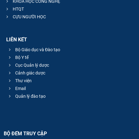
KHOA HỌC CÔNG NGHỆ
HTQT
CỰU NGƯỜI HỌC
LIÊN KẾT
Bộ Giáo dục và Đào tạo
Bộ Y tế
Cục Quản lý dược
Cảnh giác dược
Thư viện
Email
Quản lý đào tạo
BỘ ĐẾM TRUY CẬP