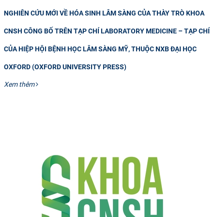
NGHIÊN CỨU MỚI VỀ HÓA SINH LÂM SÀNG CỦA THÀY TRÒ KHOA
CNSH CÔNG BỐ TRÊN TẠP CHÍ LABORATORY MEDICINE – TẠP CHÍ
CỦA HIỆP HỘI BỆNH HỌC LÂM SÀNG MỸ, THUỘC NXB ĐẠI HỌC
OXFORD (OXFORD UNIVERSITY PRESS)
Xem thêm