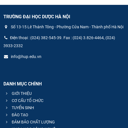
TRƯỜNG ĐẠI HỌC DƯỢC HÀ NỘI
Số 13-15 Lê Thánh Tông - Phường Cửa Nam - Thành phố Hà Nội
Điện thoại : (024) 382-545-39. Fax : (024) 3.826-4464, (024)
3933-2332
info@hup.edu.vn
DANH MỤC CHÍNH
GIỚI THIỆU
CƠ CẤU TỔ CHỨC
TUYỂN SINH
ĐÀO TẠO
ĐẢM BẢO CHẤT LƯỢNG