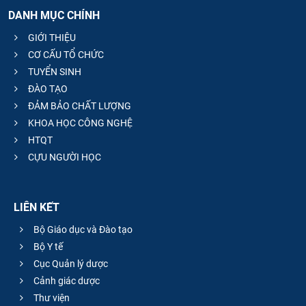
DANH MỤC CHÍNH
GIỚI THIỆU
CƠ CẤU TỔ CHỨC
TUYỂN SINH
ĐÀO TẠO
ĐẢM BẢO CHẤT LƯỢNG
KHOA HỌC CÔNG NGHỆ
HTQT
CỰU NGƯỜI HỌC
LIÊN KẾT
Bộ Giáo dục và Đào tạo
Bộ Y tế
Cục Quản lý dược
Cảnh giác dược
Thư viện