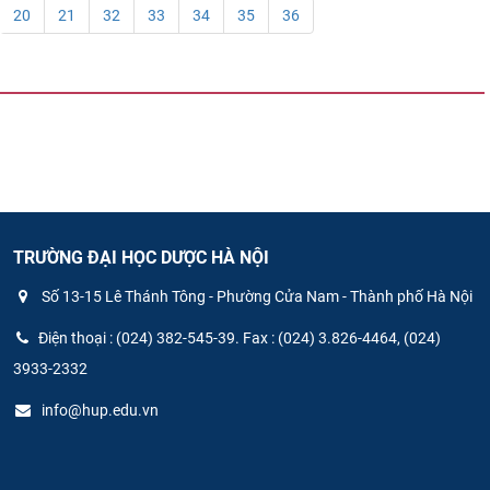
20
21
32
33
34
35
36
TRƯỜNG ĐẠI HỌC DƯỢC HÀ NỘI
Số 13-15 Lê Thánh Tông - Phường Cửa Nam - Thành phố Hà Nội
Điện thoại : (024) 382-545-39. Fax : (024) 3.826-4464, (024)
3933-2332
info@hup.edu.vn