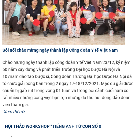
CỰU NGƯỜI HỌC
Sôi nổi chào mừng ngày thành lập Công đoàn Y tế Việt Nam
Chào mừng ngày thành lập công đoàn Y tế Việt Nam 23/12, kỷ niệm
60 năm xây
dựng và phát triển
Trường Đại học Dược Hà Nội và
10
7
năm đào tạo Dược sĩ, Công
đoàn
Trường Đại học Dược Hà Nội đã
tổ chức giải bóng bàn trong 2 ngày 17-18/12/2021. Mặc dù giải đươc
chuẩn bị gấp rút trong vòng 01 tuần và trong bối cảnh cuối năm có
rất nhiều những công việc bận rộn nhưng đã thu hút đông đảo đoàn
viên tham gia.
​
Xem thêm
HỘI THẢO WORKSHOP “TIẾNG ANH TỪ CON SỐ 0