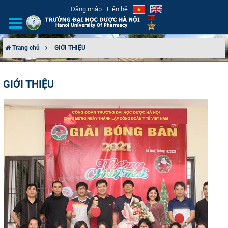
Đăng nhập
Liên hệ
Trang chủ
GIỚI THIỆU
GIỚI THIỆU
GIỚI THIỆU
CƠ CẤU TỔ CHỨC
TUYỂN SINH
ĐÀO TẠO
ĐẢM BẢO CHẤT LƯỢNG
KHOA HỌC CÔNG NGHỆ
HTQT