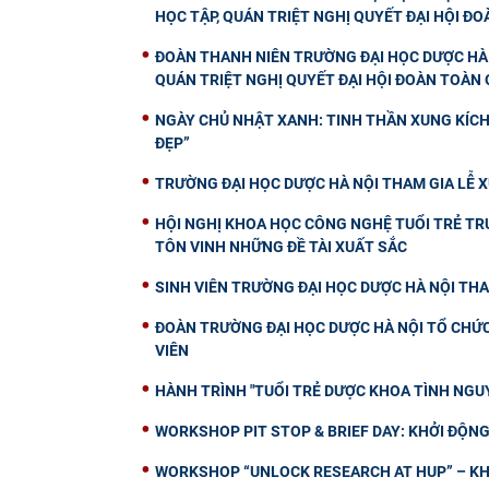
HỌC TẬP, QUÁN TRIỆT NGHỊ QUYẾT ĐẠI HỘI ĐOÀ
ĐOÀN THANH NIÊN TRƯỜNG ĐẠI HỌC DƯỢC HÀ 
QUÁN TRIỆT NGHỊ QUYẾT ĐẠI HỘI ĐOÀN TOÀN Q
NGÀY CHỦ NHẬT XANH: TINH THẦN XUNG KÍCH 
ĐẸP”
TRƯỜNG ĐẠI HỌC DƯỢC HÀ NỘI THAM GIA LỄ X
HỘI NGHỊ KHOA HỌC CÔNG NGHỆ TUỔI TRẺ TRƯ
TÔN VINH NHỮNG ĐỀ TÀI XUẤT SẮC
SINH VIÊN TRƯỜNG ĐẠI HỌC DƯỢC HÀ NỘI THA
ĐOÀN TRƯỜNG ĐẠI HỌC DƯỢC HÀ NỘI TỔ CHỨC 
VIÊN
HÀNH TRÌNH "TUỔI TRẺ DƯỢC KHOA TÌNH NGUY
WORKSHOP PIT STOP & BRIEF DAY: KHỞI ĐỘ
WORKSHOP “UNLOCK RESEARCH AT HUP” – KH