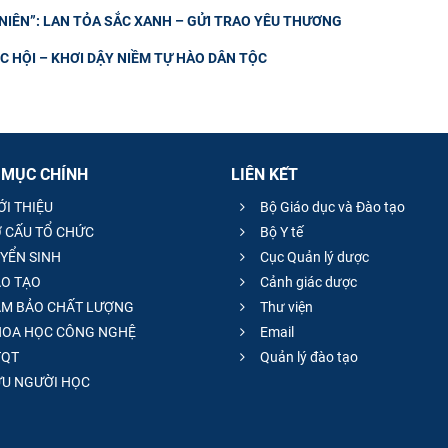
IÊN”: LAN TỎA SẮC XANH – GỬI TRAO YÊU THƯƠNG
 HỘI – KHƠI DẬY NIỀM TỰ HÀO DÂN TỘC
 MỤC CHÍNH
LIÊN KẾT
ỚI THIỆU
Bộ Giáo dục và Đào tạo
 CẤU TỔ CHỨC
Bộ Y tế
YỂN SINH
Cục Quản lý dược
O TẠO
Cảnh giác dược
M BẢO CHẤT LƯỢNG
Thư viện
OA HỌC CÔNG NGHỆ
Email
QT
Quản lý đào tạo
̣U NGƯỜI HỌC