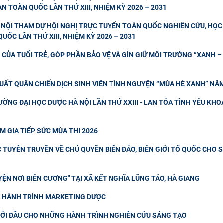
N TOÀN QUỐC LẦN THỨ XIII, NHIỆM KỲ 2026 – 2031
NỘI THAM DỰ HỘI NGHỊ TRỰC TUYẾN TOÀN QUỐC NGHIÊN CỨU, HỌC 
UỐC LẦN THỨ XIII, NHIỆM KỲ 2026 – 2031
CỦA TUỔI TRẺ, GÓP PHẦN BẢO VỆ VÀ GÌN GIỮ MÔI TRƯỜNG “XANH – 
UẤT QUÂN CHIẾN DỊCH SINH VIÊN TÌNH NGUYỆN “MÙA HÈ XANH” NĂ
ỜNG ĐẠI HỌC DƯỢC HÀ NỘI LẦN THỨ XXIII - LAN TỎA TÌNH YÊU KHO
M GIA TIẾP SỨC MÙA THI 2026
TUYÊN TRUYỀN VỀ CHỦ QUYỀN BIỂN ĐẢO, BIÊN GIỚI TỔ QUỐC CHO 
ỆN NƠI BIÊN CƯƠNG" TẠI XÃ KẾT NGHĨA LŨNG TÁO, HÀ GIANG
NG HÀNH TRÌNH MARKETING DƯỢC
ỞI ĐẦU CHO NHỮNG HÀNH TRÌNH NGHIÊN CỨU SÁNG TẠO