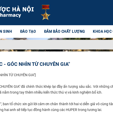
N SINH
ĐÀO TẠO
ĐẢM BẢO CHẤT LƯỢNG
KHOA HỌC
 - GÓC NHÌN TỪ CHUYÊN GIA"
NHÌN TỪ CHUYÊN GIA"]
YÊN GIA" đã chính thức khép lại đầy ấn tượng sâu sắc. Với những ch
ã nắm trong tay thêm nhiều kiến thức thú vị và kinh nghiệm bổ ích.
ban tổ chức xin gửi lời cảm ơn chân thành tới hai vị diễn giả vô cùng tâ
 hai anh sẽ tiếp tục đồng hành cùng các HUPER trong tương lai.