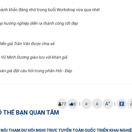
hoảnh khắc đáng nhớ trong buổi Workshop vừa qua nhé!
p hướng nghiệp diễn ra thành công tốt đẹp
Diễn giả Trần Văn Được chia sẻ
ả Vũ Minh Dương giao lưu với khán giả
án giả đặt câu hỏi trong phần Hỏi - Đáp
+
A
|
|
-
77
0
A
A
Ó THỂ BẠN QUAN TÂM
NỘI THAM DỰ HỘI NGHỊ TRỰC TUYẾN TOÀN QUỐC TRIỂN KHAI NGHIÊ