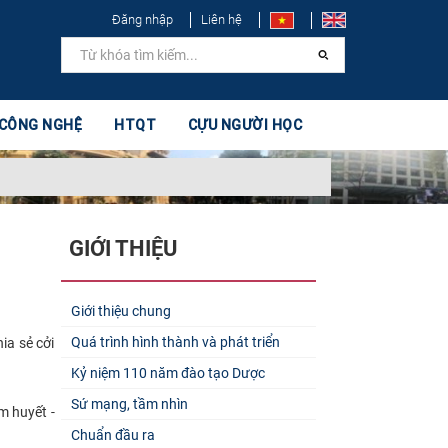
Đăng nhập
Liên hệ
 CÔNG NGHỆ
HTQT
CỰU NGƯỜI HỌC
GIỚI THIỆU
Giới thiệu chung
Quá trình hình thành và phát triển
ia sẻ cởi
Kỷ niệm 110 năm đào tạo Dược
Sứ mạng, tầm nhìn
m huyết -
Chuẩn đầu ra