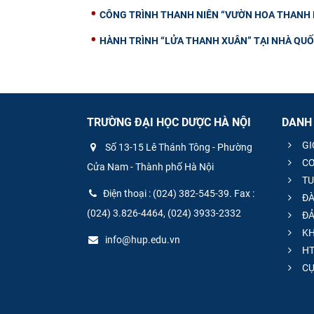
CÔNG TRÌNH THANH NIÊN “VƯỜN HOA THANH N
HÀNH TRÌNH “LỬA THANH XUÂN” TẠI NHÀ QUỐC
TRƯỜNG ĐẠI HỌC DƯỢC HÀ NỘI
DANH
GI
Số 13-15 Lê Thánh Tông - Phường
CƠ
Cửa Nam - Thành phố Hà Nội
TU
Điện thoại : (024) 382-545-39. Fax :
ĐÀ
(024) 3.826-4464, (024) 3933-2332
ĐẢ
KH
info@hup.edu.vn
HT
CƯ