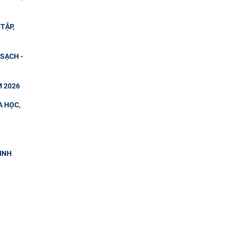
TẬP,
SẠCH -
M 2026
A HỌC,
SINH