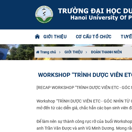
GIỚI THIỆU
CƠ CẤU TỔ CHỨC
TUYỂ
Trang chủ
GIỚI THIỆU
ĐOÀN THANH NIÊN
WORKSHOP "TRÌNH DƯỢC VIÊN ETC
[RECAP WORKSHOP "TRÌNH DƯỢC VIÊN ETC - GÓC 
Workshop "TRÌNH DƯỢC VIÊN ETC - GÓC NHÌN TỪ CHU
mở đến từ các diễn giả, chắc hẳn các bạn sinh viên đ
Để làm nên sự thành công rực rỡ của buổi Workshop", 
anh Trần Văn Được và anh Vũ Minh Dương. Mong rằng