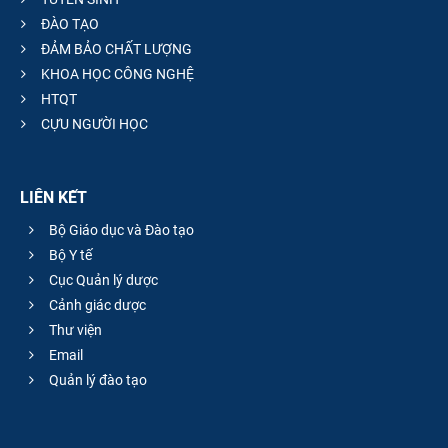
ĐÀO TẠO
ĐẢM BẢO CHẤT LƯỢNG
KHOA HỌC CÔNG NGHỆ
HTQT
CỰU NGƯỜI HỌC
LIÊN KẾT
Bộ Giáo dục và Đào tạo
Bộ Y tế
Cục Quản lý dược
Cảnh giác dược
Thư viện
Email
Quản lý đào tạo