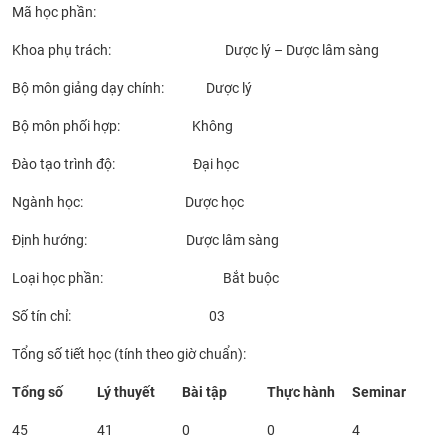
Mã học phần:
CỰU NGƯỜI HỌC
Khoa phụ trách: Dược lý – Dược lâm sàng
Bộ môn giảng dạy chính: Dược lý
Bộ môn phối hợp: Không
Đào tạo trình độ: Đại học
Ngành học: Dược học
Định hướng: Dược lâm sàng
Loại học phần: Bắt buộc
Số tín chỉ: 03
Tổng số tiết học (tính theo giờ chuẩn):
Tổng số
Lý thuyết
Bài tập
Thực hành
Seminar
45
41
0
0
4