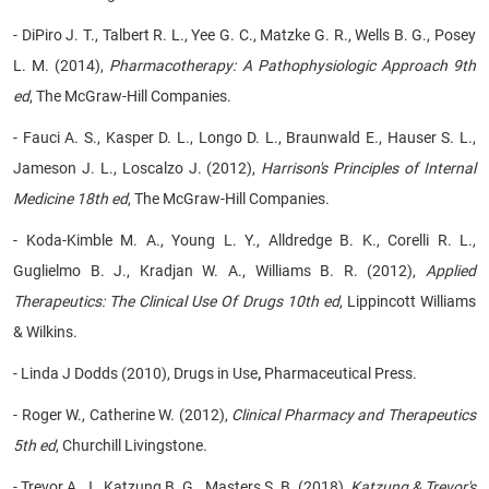
- DiPiro J. T., Talbert R. L., Yee G. C., Matzke G. R., Wells B. G., Posey
L. M. (2014),
Pharmacotherapy: A Pathophysiologic Approach
9th
ed
, The McGraw-Hill Companies.
- Fauci A. S., Kasper D. L., Longo D. L., Braunwald E., Hauser S. L.,
Jameson J. L., Loscalzo J. (2012),
Harrison's Principles of Internal
Medicine
18th ed
, The McGraw-Hill Companies.
- Koda-Kimble M. A., Young L. Y., Alldredge B. K., Corelli R. L.,
Guglielmo B. J., Kradjan W. A., Williams B. R. (2012),
Applied
Therapeutics: The Clinical Use Of Drugs
10th ed
, Lippincott Williams
& Wilkins.
- Linda J Dodds (2010), Drugs in Use
,
Pharmaceutical Press.
- Roger W., Catherine W. (2012),
Clinical Pharmacy and Therapeutics
5th ed
, Churchill Livingstone.
- Trevor A. J., Katzung B. G., Masters S. B. (2018),
Katzung & Trevor's