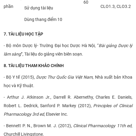
60
phần
CLO1.3, CLO3.2
Sử dụng tài liệu
Dùng thang điểm 10
7
. TÀI LIỆU HỌC TẬP
- Bộ môn Dược lý- Trường Đại học Dược Hà Nội, “
Bài giảng Dược lý
lâm sàng
”, Tài liệu do giảng viên biên soạn.
8
. TÀI LIỆU THAM KHẢO CHÍNH
- Bộ Y tế (2015),
Dược Thư Quốc Gia Việt Nam
, Nhà xuất bản Khoa
học và Kỹ thuật.
- Arthur J. Atkinson Jr., Darrell R. Abernethy, Charles E. Daniels,
Robert L. Dedrick, Sanford P. Markey (2012),
Principles of Clinical
Pharmacology
3rd ed
, Elsevier Inc.
- Bennett P. N., Brown M. J. (2012),
Clinical Pharmacology
11th ed
,
Churchill Livingstone.