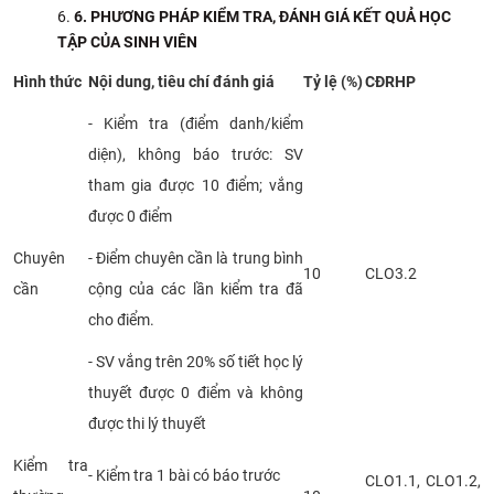
6
. PHƯƠNG PHÁP KIỂM TRA, ĐÁNH GIÁ KẾT QUẢ HỌC
TẬP CỦA SINH VIÊN
Hình thức
Nội dung, tiêu chí đánh giá
Tỷ lệ (%)
CĐRHP
- Kiểm tra (điểm danh/kiểm
diện), không báo trước: SV
tham gia được 10 điểm; vắng
được 0 điểm
Chuyên
- Điểm chuyên cần là trung bình
10
CLO3.2
cần
cộng của các lần kiểm tra đã
cho điểm.
- SV vắng trên 20% số tiết học lý
thuyết được 0 điểm và không
được thi lý thuyết
Kiểm tra
- Kiểm tra 1 bài có báo trước
CLO1.1, CLO1.2,