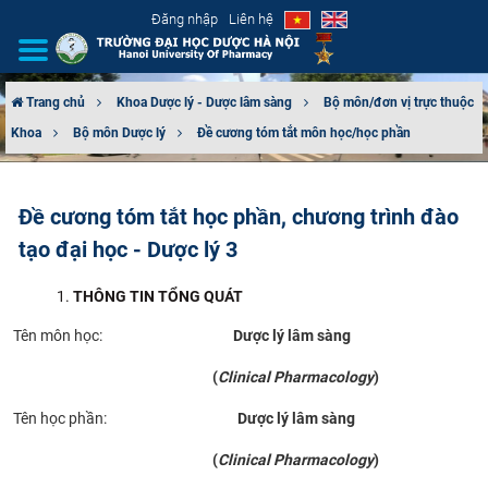
Đăng nhập
Liên hệ
Trang chủ
Khoa Dược lý - Dược lâm sàng
Bộ môn/đơn vị trực thuộc
Khoa
Bộ môn Dược lý
Đề cương tóm tắt môn học/học phần
GIỚI THIỆU
CƠ CẤU TỔ CHỨC
Đề cương tóm tắt học phần, chương trình đào
tạo đại học - Dược lý 3
TUYỂN SINH
THÔNG TIN TỔNG QUÁT
ĐÀO TẠO
Tên môn học:
Dược lý lâm sàng
ĐẢM BẢO CHẤT LƯỢNG
(
Clinical Pharmacology
)
KHOA HỌC CÔNG NGHỆ
Tên học phần:
Dược lý lâm sàng
(
Clinical Pharmacology
)
HTQT