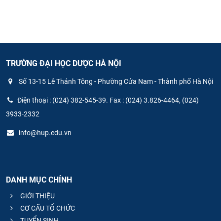
TRƯỜNG ĐẠI HỌC DƯỢC HÀ NỘI
Số 13-15 Lê Thánh Tông - Phường Cửa Nam - Thành phố Hà Nội
Điện thoại : (024) 382-545-39. Fax : (024) 3.826-4464, (024)
3933-2332
info@hup.edu.vn
DANH MỤC CHÍNH
GIỚI THIỆU
CƠ CẤU TỔ CHỨC
TUYỂN SINH