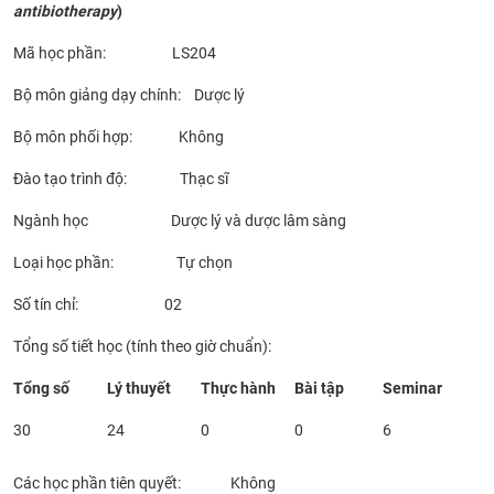
antibiotherapy
)
CỰU NGƯỜI HỌC
Mã học phần: LS204
Bộ môn giảng dạy chính: Dược lý
Bộ môn phối hợp: Không
Đào tạo trình độ: Thạc sĩ
Ngành học Dược lý và dược lâm sàng
Loại học phần: Tự chọn
Số tín chỉ: 02
Tổng số tiết học (tính theo giờ chuẩn):
Tổng số
Lý thuyết
Thực hành
Bài tập
Seminar
30
24
0
0
6
Các học phần tiên quyết: Không