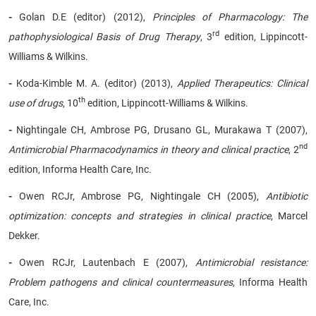
-
Golan D.E (editor) (2012),
Principles of Pharmacology: The
rd
pathophysiological Basis of Drug Therapy
, 3
edition, Lippincott-
Williams & Wilkins.
-
Koda-Kimble M. A. (editor) (2013),
Applied Therapeutics: Clinical
th
use of drugs
, 10
edition, Lippincott-Williams & Wilkins.
-
Nightingale CH, Ambrose PG, Drusano GL, Murakawa T (2007),
nd
Antimicrobial Pharmacodynamics in theory and clinical practice
, 2
edition, Informa Health Care, Inc.
-
Owen RCJr, Ambrose PG, Nightingale CH (2005),
Antibiotic
optimization: concepts and strategies in clinical practice
, Marcel
Dekker.
-
Owen RCJr, Lautenbach E (2007),
Antimicrobial resistance:
Problem pathogens and clinical countermeasures
, Informa Health
Care, Inc.