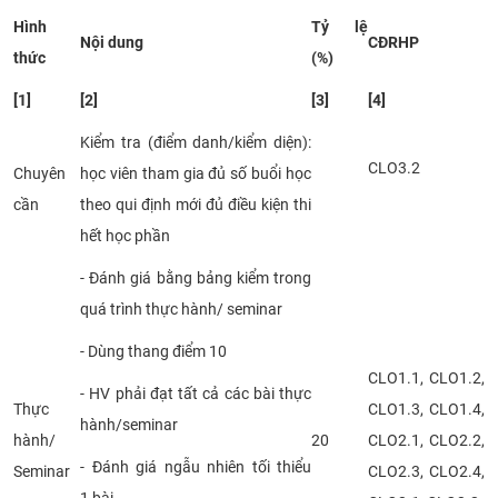
Hình
Tỷ lệ
Nội dung
CĐRHP
thức
(%)
[1]
[2]
[3]
[4]
Kiểm tra (điểm danh/kiểm diện):
CLO3.2
Chuyên
học viên tham gia đủ số buổi học
cần
theo qui định mới đủ điều kiện thi
hết học phần
- Đánh giá bằng bảng kiểm trong
quá trình thực hành/ seminar
- Dùng thang điểm 10
CLO1.1, CLO1.2,
- HV phải đạt tất cả các bài thực
Thực
CLO1.3, CLO1.4,
hành/seminar
hành/
20
CLO2.1, CLO2.2,
- Đánh giá ngẫu nhiên tối thiểu
Seminar
CLO2.3, CLO2.4,
1 bài.