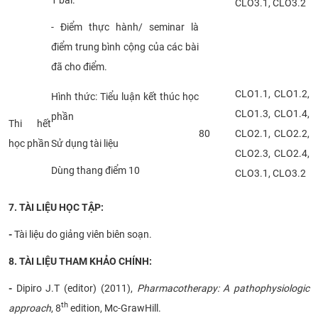
CLO3.1, CLO3.2
- Điểm thực hành/ seminar là
điểm trung bình cộng của các bài
đã cho điểm.
CLO1.1, CLO1.2,
Hình thức: Tiểu luận kết thúc học
CLO1.3, CLO1.4,
phần
Thi hết
80
CLO2.1, CLO2.2,
học phần
Sử dụng tài liệu
CLO2.3, CLO2.4,
Dùng thang điểm 10
CLO3.1, CLO3.2
7
. TÀI
LIỆU HỌC TẬP
:
-
Tài liệu do giảng viên biên soạn.
8. TÀI
LIỆU THAM KHẢO CHÍNH
:
-
Dipiro J.T (editor) (2011),
Pharmacotherapy: A pathophysiologic
th
approach
, 8
edition, Mc-GrawHill.