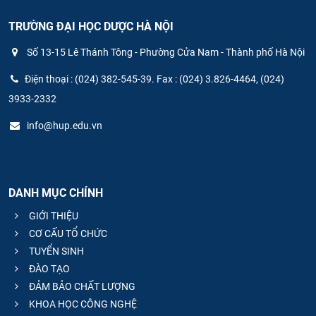
TRƯỜNG ĐẠI HỌC DƯỢC HÀ NỘI
Số 13-15 Lê Thánh Tông - Phường Cửa Nam - Thành phố Hà Nội
Điện thoại : (024) 382-545-39. Fax : (024) 3.826-4464, (024)
3933-2332
info@hup.edu.vn
DANH MỤC CHÍNH
GIỚI THIỆU
CƠ CẤU TỔ CHỨC
TUYỂN SINH
ĐÀO TẠO
ĐẢM BẢO CHẤT LƯỢNG
KHOA HỌC CÔNG NGHỆ