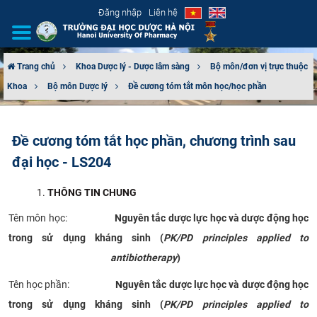
Đăng nhập
Liên hệ
Trang chủ
Khoa Dược lý - Dược lâm sàng
Bộ môn/đơn vị trực thuộc
Khoa
Bộ môn Dược lý
Đề cương tóm tắt môn học/học phần
GIỚI THIỆU
CƠ CẤU TỔ CHỨC
Đề cương tóm tắt học phần, chương trình sau
đại học - LS204
TUYỂN SINH
THÔNG TIN CHUNG
ĐÀO TẠO
Tên môn học:
Nguyên tắc dược lực học và dược động học
ĐẢM BẢO CHẤT LƯỢNG
trong sử dụng kháng sinh (
PK/PD principles applied to
antibiotherapy
)
KHOA HỌC CÔNG NGHỆ
Tên học phần:
Nguyên tắc dược lực học và dược động học
HTQT
trong sử dụng kháng sinh (
PK/PD principles applied to