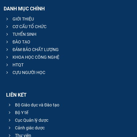
DANH MỤC CHÍNH
GIỚI THIỆU
CƠ CẤU TỔ CHỨC
TUYỂN SINH
ĐÀO TẠO
ĐẢM BẢO CHẤT LƯỢNG
KHOA HỌC CÔNG NGHỆ
HTQT
CỰU NGƯỜI HỌC
LIÊN KẾT
Bộ Giáo dục và Đào tạo
Bộ Y tế
Cục Quản lý dược
Cảnh giác dược
Thư viện