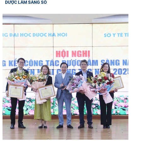
DƯỢC LÂM SÀNG SỐ
CỰU NGƯỜI HỌC