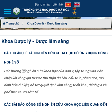
Đăng nhập
Liên hệ
Trang chủ
Khoa Dược lý - Dược lâm sàng
GIỚI THIỆU
Khoa Dược lý - Dược lâm sàng
CƠ CẤU TỔ CHỨC
CÁC DỰ ÁN, ĐỀ TÀI NGHIÊN CỨU KHOA HỌC CÓ ỨNG DỤNG CÔNG
TUYỂN SINH
NGHỆ SỐ
ĐÀO TẠO
Các hướng nghiên cứu khoa học của đơn vị tập trung vào việc
khép kín vòng lặp từ việc thu thập dữ liệu, cấu trúc, phân tích, mô
ĐẢM BẢO CHẤT LƯỢNG
hình hóa dữ liệu, hỗ trợ quyết định lâm sàng, triển khai, đánh giá và
phổ biến tại cơ sở Y tế.
KHOA HỌC CÔNG NGHỆ
CÁC BÀI BÁO, CÔNG BỐ NGHIÊN CỨU KHOA HỌC LIÊN QUAN ĐẾN
HTQT