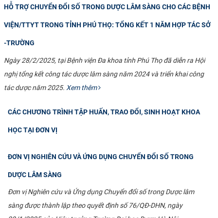
HỖ TRỢ CHUYỂN ĐỔI SỐ TRONG DƯỢC LÂM SÀNG CHO CÁC BỆNH
VIỆN/TTYT TRONG TỈNH PHÚ THỌ: TỔNG KẾT 1 NĂM HỢP TÁC SỞ
-TRƯỜNG
Ngày 28/2/2025, tại Bệnh viện Đa khoa tỉnh Phú Thọ đã diễn ra Hội
nghị tổng kết công tác dược lâm sàng năm 2024 và triển khai công
tác dược năm 2025.
Xem thêm
CÁC CHƯƠNG TRÌNH TẬP HUẤN, TRAO ĐỔI, SINH HOẠT KHOA
HỌC TẠI ĐƠN VỊ
ĐƠN VỊ NGHIÊN CỨU VÀ ỨNG DỤNG CHUYỂN ĐỔI SỐ TRONG
DƯỢC LÂM SÀNG
Đơn vị Nghiên cứu và Ứng dụng Chuyển đổi số trong Dược lâm
sàng được thành lập theo quyết định số 76/QĐ-DHN, ngày