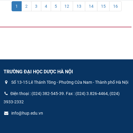
1
2
3
4
5
12
13
14
15
16
TRƯỜNG ĐẠI HỌC DƯỢC HÀ NỘI
Số 13-15 Lê Thánh Tông - Phường Cửa Nam - Thành phố Hà Nội
Điện thoại : (024) 382-545-39. Fax : (024) 3.826-4464, (024)
3933-2332
info@hup.edu.vn