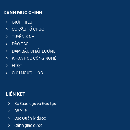
DANH MỤC CHÍNH
GIỚI THIỆU
CƠ CẤU TỔ CHỨC
TUYỂN SINH
ĐÀO TẠO
ĐẢM BẢO CHẤT LƯỢNG
KHOA HỌC CÔNG NGHỆ
HTQT
CỰU NGƯỜI HỌC
LIÊN KẾT
Bộ Giáo dục và Đào tạo
Bộ Y tế
Cục Quản lý dược
Cảnh giác dược