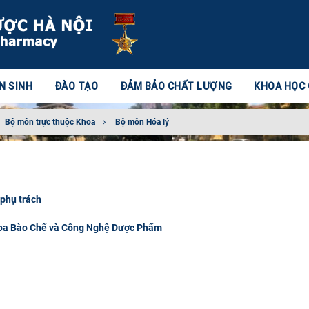
N SINH
ĐÀO TẠO
ĐẢM BẢO CHẤT LƯỢNG
KHOA HỌC
Bộ môn trực thuộc Khoa
Bộ môn Hóa lý
phụ trách
Khoa Bào Chế và Công Nghệ Dược Phẩm