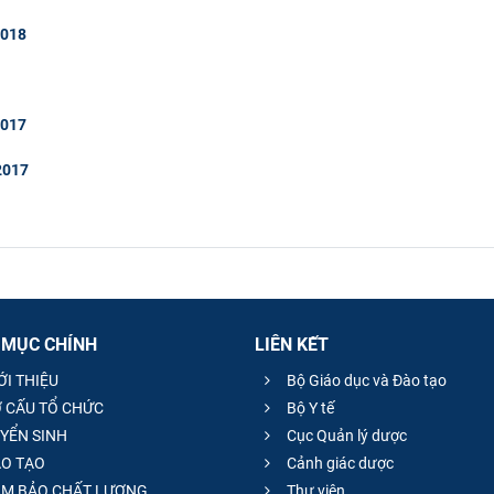
2018
2017
 2017
 MỤC CHÍNH
LIÊN KẾT
ỚI THIỆU
Bộ Giáo dục và Đào tạo
 CẤU TỔ CHỨC
Bộ Y tế
YỂN SINH
Cục Quản lý dược
O TẠO
Cảnh giác dược
M BẢO CHẤT LƯỢNG
Thư viện