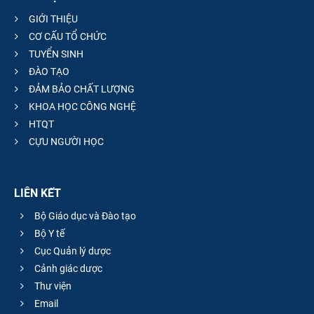
GIỚI THIỆU
CƠ CẤU TỔ CHỨC
TUYỂN SINH
ĐÀO TẠO
ĐẢM BẢO CHẤT LƯỢNG
KHOA HỌC CÔNG NGHỆ
HTQT
CỰU NGƯỜI HỌC
LIÊN KẾT
Bộ Giáo dục và Đào tạo
Bộ Y tế
Cục Quản lý dược
Cảnh giác dược
Thư viện
Email