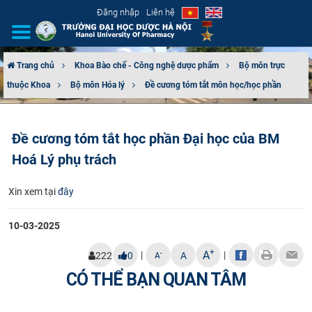
Đăng nhập
Liên hệ
Trang chủ
Khoa Bào chế - Công nghệ dược phẩm
Bộ môn trực
thuộc Khoa
Bộ môn Hóa lý
Đề cương tóm tắt môn học/học phần
GIỚI THIỆU
CƠ CẤU TỔ CHỨC
Đề cương tóm tắt học phần Đại học của BM
Hoá Lý phụ trách
TUYỂN SINH
Xin xem tại
đây
ĐÀO TẠO
10-03-2025
ĐẢM BẢO CHẤT LƯỢNG
+
A
|
|
-
222
0
A
A
KHOA HỌC CÔNG NGHỆ
CÓ THỂ BẠN QUAN TÂM
HTQT