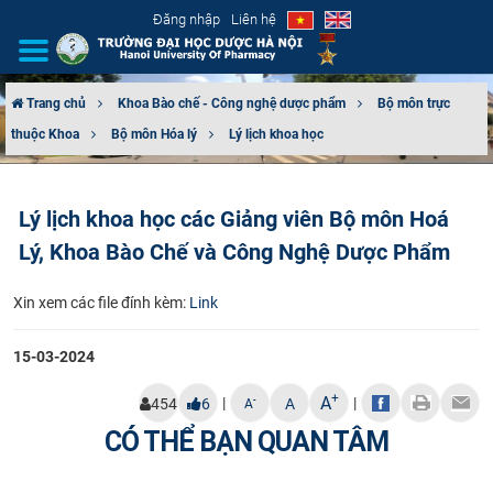
Đăng nhập
Liên hệ
Trang chủ
Khoa Bào chế - Công nghệ dược phẩm
Bộ môn trực
thuộc Khoa
Bộ môn Hóa lý
Lý lịch khoa học
GIỚI THIỆU
CƠ CẤU TỔ CHỨC
Lý lịch khoa học các Giảng viên Bộ môn Hoá
Lý, Khoa Bào Chế và Công Nghệ Dược Phẩm
TUYỂN SINH
Xin xem các file đính kèm:
Link
ĐÀO TẠO
15-03-2024
ĐẢM BẢO CHẤT LƯỢNG
+
A
|
|
-
454
6
A
A
KHOA HỌC CÔNG NGHỆ
CÓ THỂ BẠN QUAN TÂM
HTQT