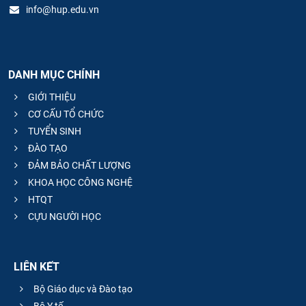
info@hup.edu.vn
DANH MỤC CHÍNH
GIỚI THIỆU
CƠ CẤU TỔ CHỨC
TUYỂN SINH
ĐÀO TẠO
ĐẢM BẢO CHẤT LƯỢNG
KHOA HỌC CÔNG NGHỆ
HTQT
CỰU NGƯỜI HỌC
LIÊN KẾT
Bộ Giáo dục và Đào tạo