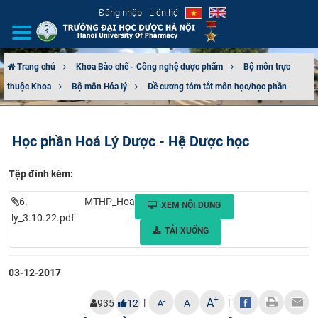
Đăng nhập
Liên hệ
Trang chủ
Khoa Bào chế - Công nghệ dược phẩm
Bộ môn trực
thuộc Khoa
Bộ môn Hóa lý
Đề cương tóm tắt môn học/học phần
GIỚI THIỆU
CƠ CẤU TỔ CHỨC
Học phần Hoá Lý Dược - Hệ Dược học
TUYỂN SINH
Tệp đính kèm:
ĐÀO TẠO
6. MTHP_Hoa
XEM NỘI DUNG
ly_3.10.22.pdf
ĐẢM BẢO CHẤT LƯỢNG
TẢI XUỐNG
KHOA HỌC CÔNG NGHỆ
03-12-2017
HTQT
+
A
|
|
-
935
12
A
A