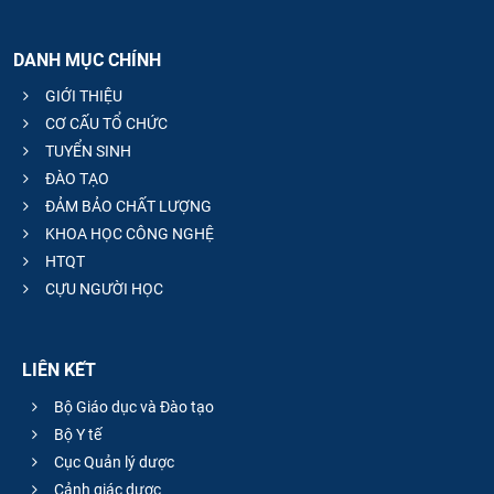
DANH MỤC CHÍNH
GIỚI THIỆU
CƠ CẤU TỔ CHỨC
TUYỂN SINH
ĐÀO TẠO
ĐẢM BẢO CHẤT LƯỢNG
KHOA HỌC CÔNG NGHỆ
HTQT
CỰU NGƯỜI HỌC
LIÊN KẾT
Bộ Giáo dục và Đào tạo
Bộ Y tế
Cục Quản lý dược
Cảnh giác dược