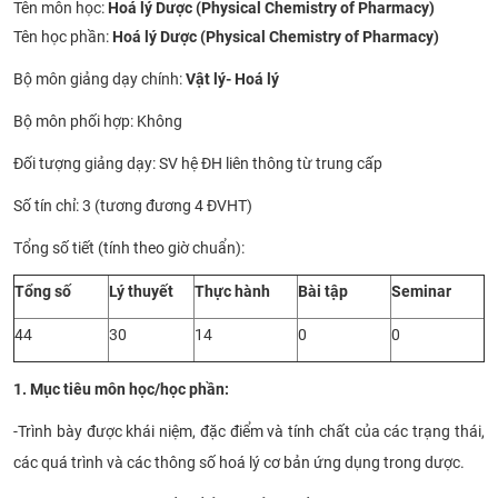
​Tên môn học:
Hoá lý Dược (Physical Chemistry of Pharmacy)
CỰU NGƯỜI HỌC
Tên học phần:
Hoá lý Dược (Physical Chemistry of Pharmacy)
Bộ môn giảng dạy chính:
Vật lý- Hoá lý
Bộ môn phối hợp: Không
Đối tượng giảng dạy: SV hệ ĐH liên thông từ trung cấp
Số tín chỉ: 3 (tương đương 4 ĐVHT)
Tổng số tiết (tính theo giờ chuẩn):
Tổng số
Lý thuyết
Thực hành
Bài tập
Seminar
44
30
14
0
0
1. Mục tiêu môn học/học phần:
-
Trình bày được khái niệm, đặc điểm và tính chất của các trạng thái,
các quá trình và các thông số hoá lý cơ bản ứng dụng trong dược.