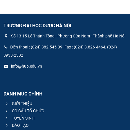
TRƯỜNG ĐẠI HỌC DƯỢC HÀ NỘI
Số 13-15 Lê Thánh Tông - Phường Cửa Nam - Thành phố Hà Nội
Điện thoại : (024) 382-545-39. Fax : (024) 3.826-4464, (024)
3933-2332
info@hup.edu.vn
DANH MỤC CHÍNH
GIỚI THIỆU
CƠ CẤU TỔ CHỨC
TUYỂN SINH
ĐÀO TẠO