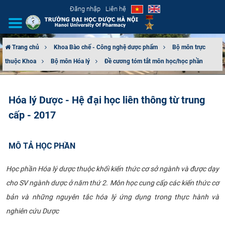
Đăng nhập
Liên hệ
Trang chủ
Khoa Bào chế - Công nghệ dược phẩm
Bộ môn trực
thuộc Khoa
Bộ môn Hóa lý
Đề cương tóm tắt môn học/học phần
GIỚI THIỆU
CƠ CẤU TỔ CHỨC
Hóa lý Dược - Hệ đại học liên thông từ trung
cấp - 2017
TUYỂN SINH
ĐÀO TẠO
MÔ TẢ HỌC PHẦN
ĐẢM BẢO CHẤT LƯỢNG
Học phần Hóa lý dược thuộc khối kiến thức cơ sở ngành và được dạy
cho SV ngành dược ở năm thứ 2. Môn học cung cấp các kiến thức cơ
KHOA HỌC CÔNG NGHỆ
bản và những nguyên tắc hóa lý ứng dụng trong thực hành và
nghiên cứu Dược
HTQT