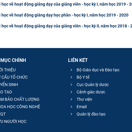
i học về hoạt động giảng dạy của giảng viên - học kỳ I, năm học 2019 - 
i học về hoạt động giảng dạy học phần - học kỳ I, năm học 2019 - 2020
i học về hoạt động giảng dạy của giảng viên - học kỳ II, năm học 2018 -
 MỤC CHÍNH
LIÊN KẾT
ỚI THIỆU
Bộ Giáo dục và Đào tạo
 CẤU TỔ CHỨC
Bộ Y tế
YỂN SINH
Cục Quản lý dược
O TẠO
Cảnh giác dược
M BẢO CHẤT LƯỢNG
Thư viện
OA HỌC CÔNG NGHỆ
Email
QT
Quản lý đào tạo
̣U NGƯỜI HỌC