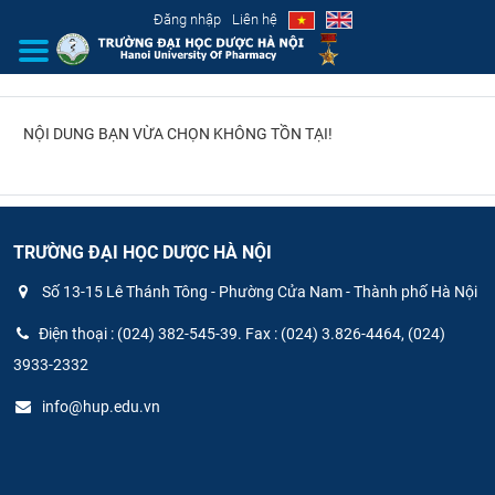
Đăng nhập
Liên hệ
NỘI DUNG BẠN VỪA CHỌN KHÔNG TỒN TẠI!
GIỚI THIỆU
CƠ CẤU TỔ CHỨC
TUYỂN SINH
TRƯỜNG ĐẠI HỌC DƯỢC HÀ NỘI
Số 13-15 Lê Thánh Tông - Phường Cửa Nam - Thành phố Hà Nội
ĐÀO TẠO
Điện thoại : (024) 382-545-39. Fax : (024) 3.826-4464, (024)
ĐẢM BẢO CHẤT LƯỢNG
3933-2332
info@hup.edu.vn
KHOA HỌC CÔNG NGHỆ
HTQT