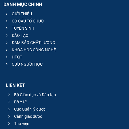
DANH MỤC CHÍNH
CỰU NGƯỜI HỌC
GIỚI THIỆU
CƠ CẤU TỔ CHỨC
TUYỂN SINH
ĐÀO TẠO
ĐẢM BẢO CHẤT LƯỢNG
KHOA HỌC CÔNG NGHỆ
HTQT
CỰU NGƯỜI HỌC
LIÊN KẾT
Bộ Giáo dục và Đào tạo
Bộ Y tế
Cục Quản lý dược
Cảnh giác dược
Thư viện