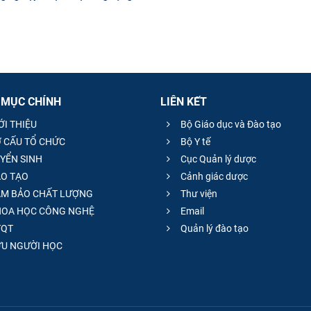
 MỤC CHÍNH
LIÊN KẾT
ỚI THIỆU
Bộ Giáo dục và Đào tạo
 CẤU TỔ CHỨC
Bộ Y tế
YỂN SINH
Cục Quản lý dược
O TẠO
Cảnh giác dược
M BẢO CHẤT LƯỢNG
Thư viện
OA HỌC CÔNG NGHỆ
Email
QT
Quản lý đào tạo
̣U NGƯỜI HỌC