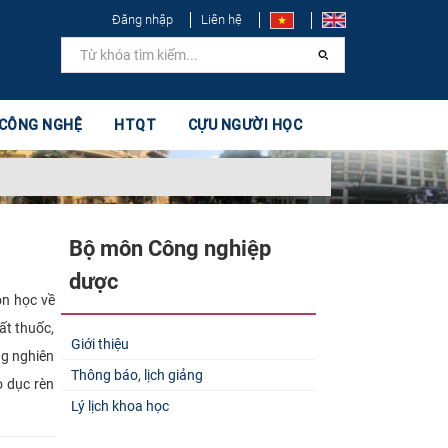
Đăng nhập
Liên hệ
 CÔNG NGHỆ
HTQT
CỰU NGƯỜI HỌC
Bộ môn Công nghiệp
dược
ôn học về
ất thuốc,
Giới thiệu
ng nghiên
Thông báo, lịch giảng
o dục rèn
Lý lịch khoa học