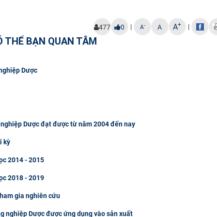
+
A
|
|
-
477
0
A
A
Ó THỂ BẠN QUAN TÂM
 nghiệp Dược
g nghiệp Dược đạt được từ năm 2004 đến nay
i kỳ
ọc 2014 - 2015
ọc 2018 - 2019
tham gia nghiên cứu
ng nghiệp Dược được ứng dụng vào sản xuất