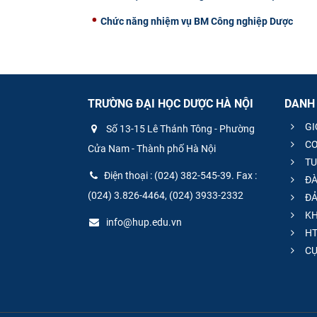
Chức năng nhiệm vụ BM Công nghiệp Dược
TRƯỜNG ĐẠI HỌC DƯỢC HÀ NỘI
DANH
GI
Số 13-15 Lê Thánh Tông - Phường
CƠ
Cửa Nam - Thành phố Hà Nội
TU
Điện thoại : (024) 382-545-39. Fax :
ĐÀ
(024) 3.826-4464, (024) 3933-2332
ĐẢ
KH
info@hup.edu.vn
HT
CƯ