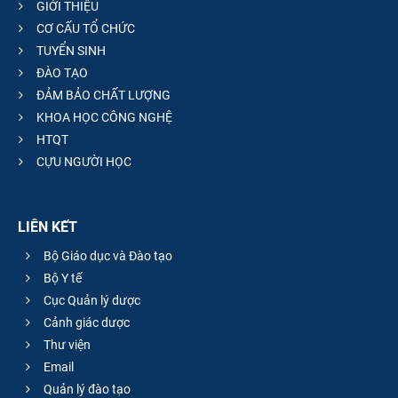
GIỚI THIỆU
CƠ CẤU TỔ CHỨC
TUYỂN SINH
ĐÀO TẠO
ĐẢM BẢO CHẤT LƯỢNG
KHOA HỌC CÔNG NGHỆ
HTQT
CỰU NGƯỜI HỌC
LIÊN KẾT
Bộ Giáo dục và Đào tạo
Bộ Y tế
Cục Quản lý dược
Cảnh giác dược
Thư viện
Email
Quản lý đào tạo