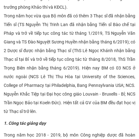
trưởng phòng Khảo thí và KĐCL).
CỰU NGƯỜI HỌC
Trong năm học vừa qua Bộ môn đã có thêm 3 Thạc sĩ đã nhận bằng
Tiến sĩ (TS Nguyễn Thị Trinh Lan đã nhận bằng Tiến sĩ Bào chế tại
Pháp và trở về tiếp tục công tác từ tháng 1/2019, TS Nguyễn Văn
Giang và TS Đào Nguyệt Sương Huyền nhận bằng tháng 6/2019); có
2 Dược sĩ được nhận bằng Thạc sĩ (ThS Lê Ngọc Khánh nhận bằng
Thạc sĩ tại Bỉ và trở về tiếp tục công tác từ tháng 8/2018, ThS Trần
Trọng Biên nhận bằng tháng 6/2019). Hiện nay BM có 03 NCS ở
nước ngoài (NCS Lê Thị Thu Hòa tại
University of the Sciences,
College of Pharmacy tại Philadelphia, Bang Pennsylvania USA;
NCS.
Nguyễn Khắc Tiệp tại Đại học công giáo Louvain - Bruxells - Bỉ; NCS
Trần Ngọc Bảo tại Koeln Đức).
Hiện tất cả GV của BM đều đạt học vị
từ Thạc sĩ trở lên.
1. Công tác giảng dạy
Trong năm học 2018 - 2019, bộ môn Công nghiệp dược đã hoàn