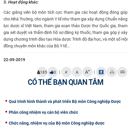
3.
Hoạt động khác:
C
ác giảng viên bộ môn tích cực tham gia các hoạt động đóng góp
cho Nhà Trường, cho ngành Y tế như tham
gia xây dựng Chuẩn năng
lực dược sĩ Việt Nam,
tham gia soạn thảo Dược thư Quốc gia, tham
gia xét
duyệt và
thẩm định hồ sơ đăng ký thuốc, tham gia góp
ý xây
dựng
chương trình đào tạo Hóa dược Trình độ đại học
,
và một số Hội
đồng chuyên môn khác của Bộ Y tế…
22-09-2019
+
A
|
|
-
185
0
A
A
CÓ THỂ BẠN QUAN TÂM
Quá trình hình thành và phát triển Bộ môn Công nghiệp Dược
Phân công nhiệm vụ cán bộ viên chức
Chức năng, nhiệm vụ của Bộ môn Công nghiệp dược