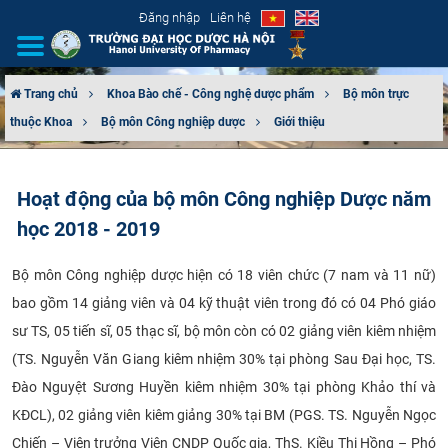
Đăng nhập
Liên hệ
Trang chủ
Khoa Bào chế - Công nghệ dược phẩm
Bộ môn trực
thuộc Khoa
Bộ môn Công nghiệp dược
Giới thiệu
GIỚI THIỆU
CƠ CẤU TỔ CHỨC
Hoạt động của bộ môn Công nghiệp Dược năm
học 2018 - 2019
TUYỂN SINH
​Bộ môn Công nghiệp dược hiện có 18 viên chức (7 nam và 11 nữ)
ĐÀO TẠO
bao gồm 14 giảng viên và 04 kỹ thuật viên trong đó có 04 Phó giáo
ĐẢM BẢO CHẤT LƯỢNG
sư TS, 05 tiến sĩ, 05 thạc sĩ, bộ môn còn có 02 giảng viên kiêm nhiệm
(TS. Nguyễn Văn Giang kiêm nhiệm 30% tại phòng Sau Đại học, TS.
KHOA HỌC CÔNG NGHỆ
Đào Nguyệt Sương Huyền kiêm nhiệm 30% tại phòng Khảo thí và
KĐCL), 02 giảng viên kiêm giảng 30% tại BM (PGS. TS. Nguyễn Ngọc
HTQT
Chiến – Viện trưởng Viện CNDP Quốc gia, ThS. Kiều Thị Hồng – Phó