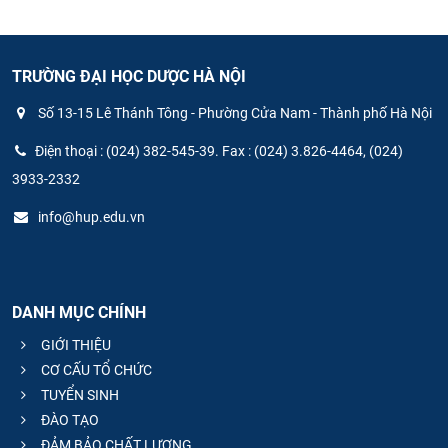
TRƯỜNG ĐẠI HỌC DƯỢC HÀ NỘI
Số 13-15 Lê Thánh Tông - Phường Cửa Nam - Thành phố Hà Nội
Điện thoại : (024) 382-545-39. Fax : (024) 3.826-4464, (024)
3933-2332
info@hup.edu.vn
DANH MỤC CHÍNH
GIỚI THIỆU
CƠ CẤU TỔ CHỨC
TUYỂN SINH
ĐÀO TẠO
ĐẢM BẢO CHẤT LƯỢNG