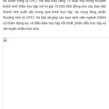
đã được công ty CPC1 Hà Nội trao tặng 15 suất học bổng khuyến
CỰU NGƯỜI HỌC
khích tinh thần học tập với trị giá 75.000.000 đồng cho các bạn đạt
thành tích xuất sắc trong quá trình học tập. Hy vọng rằng, phần
thưởng nhỏ từ CPC1 Hà Nội sẽ giúp các bạn sinh viên ngành CNSH
có thêm động lực và điều kiện học tập tốt nhất, phấn đấu học tập và
rèn luyện nhiều hơn nữa.