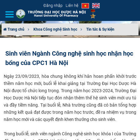
Đăng nhập
Liên hệ
Trang chủ
Khoa Công nghệ Sinh học
Tin tức & Sự kiện
GIỚI THIỆU
Sinh viên Ngành Công nghệ sinh học nhận học
CƠ CẤU TỔ CHỨC
bổng của CPC1 Hà Nội
TUYỂN SINH
Ngày 23/09/2023, hòa chung không khí hân hoan phấn khởi trước
thềm năm học mới, buổi lễ khai giảng tại Trường Đại Học Dược Hà
ĐÀO TẠO
Nội được tổ chức long trọng. Trong năm học 2023-2024, Trường Đại
Học Dược Hà Nội tiếp tục đón nhận thêm thế hệ sinh viên mới ưu tú
ĐẢM BẢO CHẤT LƯỢNG
và đầy tiềm năng. Tại buổi lễ, Nhà trường cũng đã có bản tổng hợp
những kết quả đạt được trong năm học trước, đề ra nhiệm vụ trong
KHOA HỌC CÔNG NGHỆ
năm học mới và các quyết định khen thưởng cho sinh viên.
HTQT
Trong buổi lễ, sinh viên ngành Công nghệ sinh học khóa I của Trường