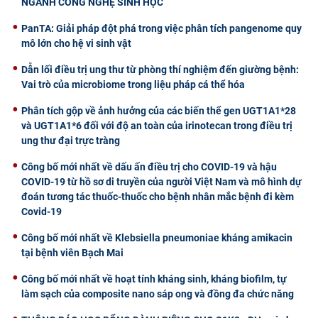
NGÀNH CÔNG NGHỆ SINH HỌC
PanTA: Giải pháp đột phá trong việc phân tích pangenome quy
mô lớn cho hệ vi sinh vật
Dẫn lối điều trị ung thư từ phòng thí nghiệm đến giường bệnh:
Vai trò của microbiome trong liệu pháp cá thể hóa
Phân tích gộp về ảnh hưởng của các biến thể gen UGT1A1*28
và UGT1A1*6 đối với độ an toàn của irinotecan trong điều trị
ung thư đại trực tràng
Công bố mới nhất về dấu ấn điều trị cho COVID-19 và hậu
COVID-19 từ hồ sơ di truyền của người Việt Nam và mô hình dự
đoán tương tác thuốc-thuốc cho bệnh nhân mắc bệnh đi kèm
Covid-19
Công bố mới nhất về Klebsiella pneumoniae kháng amikacin
tại bệnh viên Bạch Mai
Công bố mới nhất về hoạt tính kháng sinh, kháng biofilm, tự
làm sạch của composite nano sáp ong và đồng đa chức năng