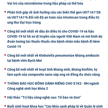
Vai trò của microbiome trong liệu pháp cá thể hóa
Phân tích gộp về ảnh hưởng của các biến thể gen UGT1A1*28
và UGT1A1*6 đối với độ an toàn của irinotecan trong điều trị
ung thư đại trực tràng
Công bố mới nhất về dấu ấn điều trị cho COVID-19 và hậu
COVID-19 từ hồ sơ di truyền của người Việt Nam và mô hình dự
đoán tương tác thuốc-thuốc cho bệnh nhân mắc bệnh đi kèm
Covid-19
Công bố mới nhất về Klebsiella pneumoniae kháng amikacin
tại bệnh viên Bạch Mai
Công bố mới nhất về hoạt tính kháng sinh, kháng biofilm, tự
làm sạch của composite nano sáp ong và đồng đa chức năng
THÔNG BÁO HỌC BỔNG DÀNH RIÊNG CHO S1K2 - ĐH ngành
Công nghệ sinh học khóa 2
Hội thảo “Trị liệu công nghệ cao: Tế bào và Gen”
Buổi sinh hoạt khoa học “Các khía cạnh pháp lý về Quản lý sinh