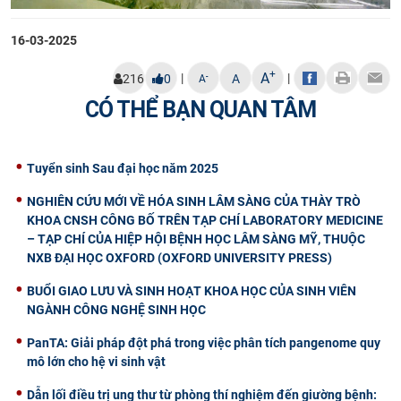
16-03-2025
+
A
|
|
-
216
0
A
A
CÓ THỂ BẠN QUAN TÂM
Tuyển sinh Sau đại học năm 2025
NGHIÊN CỨU MỚI VỀ HÓA SINH LÂM SÀNG CỦA THÀY TRÒ
KHOA CNSH CÔNG BỐ TRÊN TẠP CHÍ LABORATORY MEDICINE
– TẠP CHÍ CỦA HIỆP HỘI BỆNH HỌC LÂM SÀNG MỸ, THUỘC
NXB ĐẠI HỌC OXFORD (OXFORD UNIVERSITY PRESS)
BUỔI GIAO LƯU VÀ SINH HOẠT KHOA HỌC CỦA SINH VIÊN
NGÀNH CÔNG NGHỆ SINH HỌC
PanTA: Giải pháp đột phá trong việc phân tích pangenome quy
mô lớn cho hệ vi sinh vật
Dẫn lối điều trị ung thư từ phòng thí nghiệm đến giường bệnh: