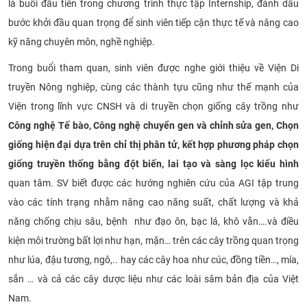
là buổi đầu tiên trong chương trình thực tập Internship, đánh dấu
CỰU NGƯỜI HỌC
bước khởi đầu quan trọng để sinh viên tiếp cận thực tế và nâng cao
kỹ năng chuyên môn, nghề nghiệp.
Trong buổi tham quan, sinh viên được nghe giới thiệu về Viện Di
truyền Nông nghiệp, cùng các thành tựu cũng như thế mạnh của
Viện trong lĩnh vực CNSH và di truyền chọn giống cây trồng như
Công nghệ Tế bào, Công nghệ chuyển gen và chỉnh sửa gen, Chọn
giống hiện đại dựa trên chỉ thị phân tử, kết hợp phương pháp chọn
giống truyền thống bằng đột biến, lai tạo và sàng lọc kiểu hình
quan tâm. SV biết được các hướng nghiên cứu của AGI tập trung
vào các tính trạng nhằm nâng cao năng suất, chất lượng và khả
năng chống chịu sâu, bệnh như đạo ôn, bạc lá, khô vằn….và điều
kiện môi trường bất lợi như hạn, mặn… trên các cây trồng quan trọng
như lúa, đậu tương, ngô,.. hay các cây hoa như cúc, đồng tiền…, mía,
sắn … và cả các cây dược liệu như các loài sâm bản địa của Việt
Nam.