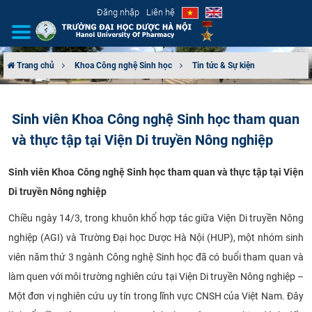
Đăng nhập
Liên hệ
Trang chủ
Khoa Công nghệ Sinh học
Tin tức & Sự kiện
GIỚI THIỆU
Sinh viên Khoa Công nghệ Sinh học tham quan
CƠ CẤU TỔ CHỨC
và thực tập tại Viện Di truyền Nông nghiệp
TUYỂN SINH
Sinh viên Khoa Công nghệ Sinh học tham quan và thực tập tại Viện
Di truyền Nông nghiệp
ĐÀO TẠO
Chiều ngày 14/3, trong khuôn khổ hợp tác giữa Viện Di truyền Nông
ĐẢM BẢO CHẤT LƯỢNG
nghiệp (AGI) và Trường Đại học Dược Hà Nội (HUP), một nhóm sinh
viên năm thứ 3 ngành Công nghệ Sinh học đã có buổi tham quan và
KHOA HỌC CÔNG NGHỆ
làm quen với môi trường nghiên cứu tại Viện Di truyền Nông nghiệp –
HTQT
Một đơn vị nghiên cứu uy tín trong lĩnh vực CNSH của Việt Nam. Đây