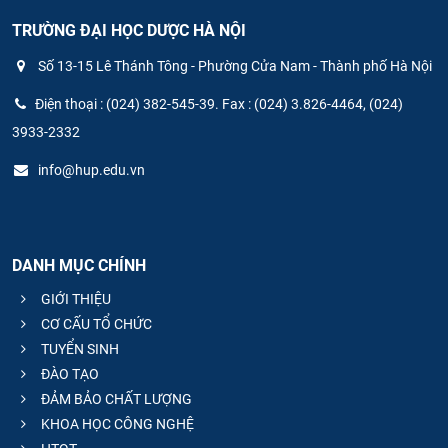
TRƯỜNG ĐẠI HỌC DƯỢC HÀ NỘI
Số 13-15 Lê Thánh Tông - Phường Cửa Nam - Thành phố Hà Nội
Điện thoại : (024) 382-545-39. Fax : (024) 3.826-4464, (024)
3933-2332
info@hup.edu.vn
DANH MỤC CHÍNH
GIỚI THIỆU
CƠ CẤU TỔ CHỨC
TUYỂN SINH
ĐÀO TẠO
ĐẢM BẢO CHẤT LƯỢNG
KHOA HỌC CÔNG NGHỆ