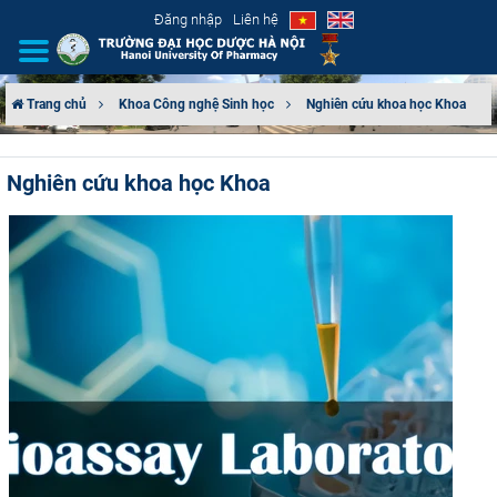
Đăng nhập
Liên hệ
Trang chủ
Khoa Công nghệ Sinh học
Nghiên cứu khoa học Khoa
GIỚI THIỆU
Nghiên cứu khoa học Khoa
CƠ CẤU TỔ CHỨC
TUYỂN SINH
ĐÀO TẠO
ĐẢM BẢO CHẤT LƯỢNG
KHOA HỌC CÔNG NGHỆ
HTQT