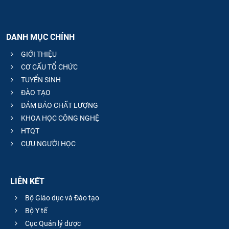
DANH MỤC CHÍNH
GIỚI THIỆU
CƠ CẤU TỔ CHỨC
TUYỂN SINH
ĐÀO TẠO
ĐẢM BẢO CHẤT LƯỢNG
KHOA HỌC CÔNG NGHỆ
HTQT
CỰU NGƯỜI HỌC
LIÊN KẾT
Bộ Giáo dục và Đào tạo
Bộ Y tế
Cục Quản lý dược