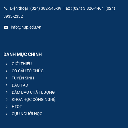
Điện thoại : (024) 382-545-39. Fax : (024) 3.826-4464, (024)
3933-2332
info@hup.edu.vn
DANH MỤC CHÍNH
GIỚI THIỆU
CƠ CẤU TỔ CHỨC
TUYỂN SINH
ĐÀO TẠO
ĐẢM BẢO CHẤT LƯỢNG
KHOA HỌC CÔNG NGHỆ
HTQT
CỰU NGƯỜI HỌC