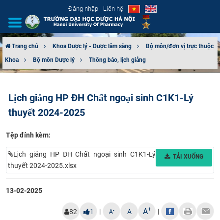
Đăng nhập
Liên hệ
Trang chủ
Khoa Dược lý - Dược lâm sàng
Bộ môn/đơn vị trực thuộc
Khoa
Bộ môn Dược lý
Thông báo, lịch giảng
GIỚI THIỆU
CƠ CẤU TỔ CHỨC
Lịch giảng HP ĐH Chất ngoại sinh C1K1-Lý
thuyết 2024-2025
TUYỂN SINH
Tệp đính kèm:
ĐÀO TẠO
Lịch giảng HP ĐH Chất ngoại sinh C1K1-Lý
TẢI XUỐNG
ĐẢM BẢO CHẤT LƯỢNG
thuyết 2024-2025.xlsx
KHOA HỌC CÔNG NGHỆ
13-02-2025
HTQT
+
A
|
|
-
82
1
A
A