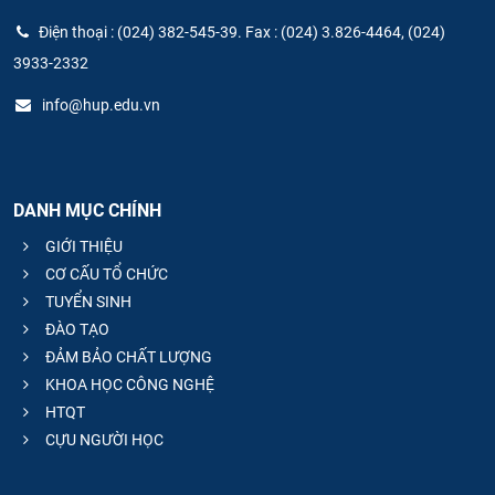
Điện thoại : (024) 382-545-39. Fax : (024) 3.826-4464, (024)
3933-2332
info@hup.edu.vn
DANH MỤC CHÍNH
GIỚI THIỆU
CƠ CẤU TỔ CHỨC
TUYỂN SINH
ĐÀO TẠO
ĐẢM BẢO CHẤT LƯỢNG
KHOA HỌC CÔNG NGHỆ
HTQT
CỰU NGƯỜI HỌC