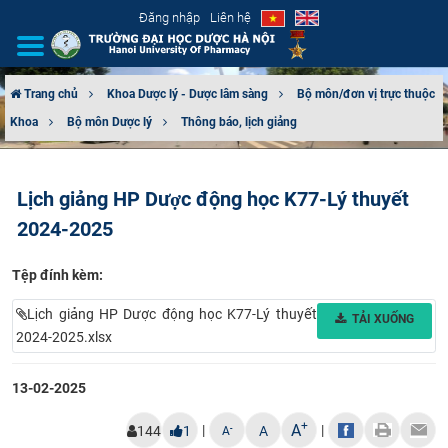
Đăng nhập
Liên hệ
Trang chủ
Khoa Dược lý - Dược lâm sàng
Bộ môn/đơn vị trực thuộc
Khoa
Bộ môn Dược lý
Thông báo, lịch giảng
GIỚI THIỆU
CƠ CẤU TỔ CHỨC
Lịch giảng HP Dược động học K77-Lý thuyết
2024-2025
TUYỂN SINH
Tệp đính kèm:
ĐÀO TẠO
Lịch giảng HP Dược động học K77-Lý thuyết
TẢI XUỐNG
ĐẢM BẢO CHẤT LƯỢNG
2024-2025.xlsx
KHOA HỌC CÔNG NGHỆ
13-02-2025
HTQT
+
A
|
|
-
144
1
A
A