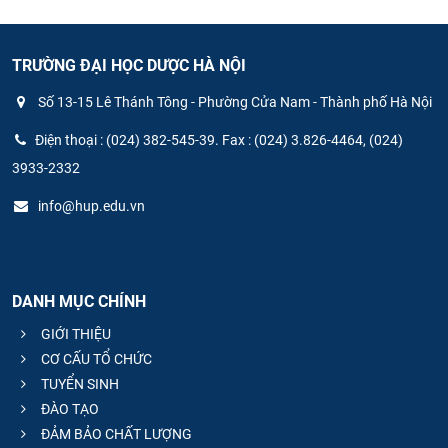
TRƯỜNG ĐẠI HỌC DƯỢC HÀ NỘI
Số 13-15 Lê Thánh Tông - Phường Cửa Nam - Thành phố Hà Nội
Điện thoại : (024) 382-545-39. Fax : (024) 3.826-4464, (024)
3933-2332
info@hup.edu.vn
DANH MỤC CHÍNH
GIỚI THIỆU
CƠ CẤU TỔ CHỨC
TUYỂN SINH
ĐÀO TẠO
ĐẢM BẢO CHẤT LƯỢNG