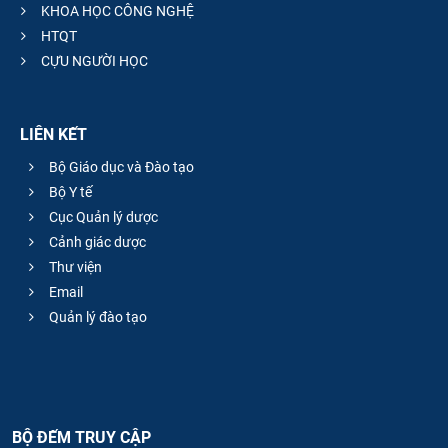
KHOA HỌC CÔNG NGHỆ
HTQT
CỰU NGƯỜI HỌC
LIÊN KẾT
Bộ Giáo dục và Đào tạo
Bộ Y tế
Cục Quản lý dược
Cảnh giác dược
Thư viện
Email
Quản lý đào tạo
BỘ ĐẾM TRUY CẬP