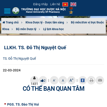
Đăng nhập
Liên hệ
Trang chủ
Khoa Dược lý - Dược lâm sàng
Bộ môn/đơn vị trực thuộc
Khoa
Bộ môn Dược lý
Lý lịch khoa học
GIỚI THIỆU
CƠ CẤU TỔ CHỨC
LLKH. TS. Đỗ Thị Nguyệt Quế
TUYỂN SINH
TS. Đỗ Thị Nguyệt Quế
ĐÀO TẠO
22-03-2024
ĐẢM BẢO CHẤT LƯỢNG
+
A
|
|
-
2
A
A
1431
CÓ THỂ BẠN QUAN TÂM
KHOA HỌC CÔNG NGHỆ
HTQT
PGS. TS. Đào Thị Vui