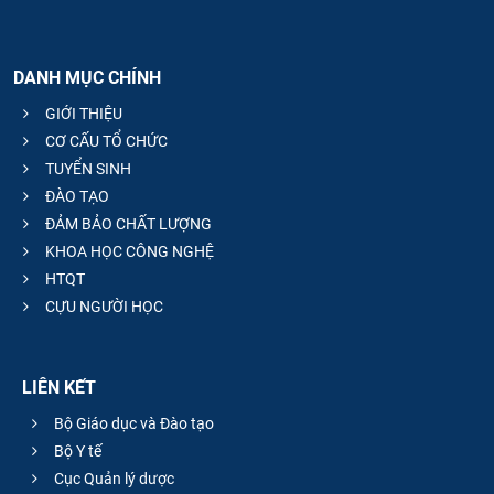
DANH MỤC CHÍNH
GIỚI THIỆU
CƠ CẤU TỔ CHỨC
TUYỂN SINH
ĐÀO TẠO
ĐẢM BẢO CHẤT LƯỢNG
KHOA HỌC CÔNG NGHỆ
HTQT
CỰU NGƯỜI HỌC
LIÊN KẾT
Bộ Giáo dục và Đào tạo
Bộ Y tế
Cục Quản lý dược