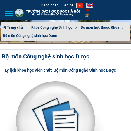
Đăng nhập
Liên hệ
Trang chủ
Khoa Công nghệ Sinh học
Bộ môn trực thuộc Khoa
Bộ môn Công nghệ sinh học Dược​
GIỚI THIỆU
CƠ CẤU TỔ CHỨC
Bộ môn Công nghệ sinh học Dược​
TUYỂN SINH
Lý lịch khoa học viên chức Bộ môn Công nghệ Sinh học Dược
ĐÀO TẠO
ĐẢM BẢO CHẤT LƯỢNG
KHOA HỌC CÔNG NGHỆ
HTQT