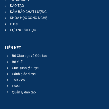
ĐÀO TẠO
ĐẢM BẢO CHẤT LƯỢNG
KHOA HỌC CÔNG NGHỆ
HTQT
CỰU NGƯỜI HỌC
LIÊN KẾT
Bộ Giáo dục và Đào tạo
Bộ Y tế
Cục Quản lý dược
Cảnh giác dược
Thư viện
Email
Quản lý đào tạo