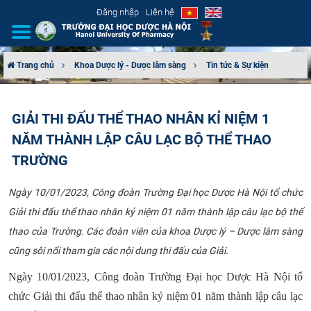
Đăng nhập
Liên hệ
Trang chủ
Khoa Dược lý - Dược lâm sàng
Tin tức & Sự kiện
GIỚI THIỆU
GIẢI THI ĐẤU THỂ THAO NHÂN KỈ NIỆM 1
CƠ CẤU TỔ CHỨC
NĂM THÀNH LẬP CÂU LẠC BỘ THỂ THAO
TUYỂN SINH
TRƯỜNG
ĐÀO TẠO
Ngày 10/01/2023, Công đoàn Trường Đại học Dược Hà Nội tổ chức
Giải thi đấu thể thao nhân kỷ niệm 01 năm thành lập câu lạc bộ thể
ĐẢM BẢO CHẤT LƯỢNG
thao của Trường. Các đoàn viên của khoa Dược lý – Dược lâm sàng
cũng sôi nổi tham gia các nội dung thi đấu của Giải.
KHOA HỌC CÔNG NGHỆ
Ngày 10/01/2023, Công đoàn Trường Đại học Dược Hà Nội tổ
HTQT
chức Giải thi đấu thể thao nhân kỷ niệm 01 năm thành lập câu lạc