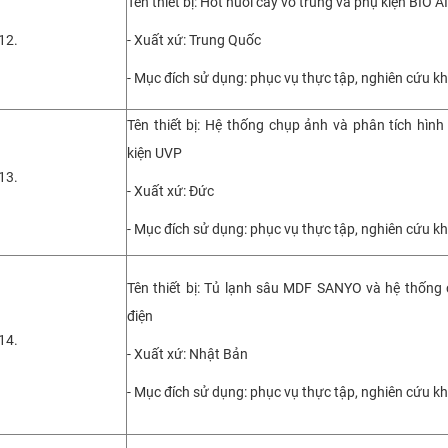
Tên thiết bị: Hốt nuôi cấy vô trùng và phụ kiện BIO A
12.
- Xuất xứ: Trung Quốc
- Mục đích sử dụng: phục vụ thực tập, nghiên cứu k
Tên thiết bị: Hệ thống chụp ảnh và phân tích hìn
kiện UVP
13.
- Xuất xứ: Đức
- Mục đích sử dụng: phục vụ thực tập, nghiên cứu k
Tên thiết bị: Tủ lạnh sâu MDF SANYO và hệ thống
điện
14.
- Xuất xứ: Nhật Bản
- Mục đích sử dụng: phục vụ thực tập, nghiên cứu k