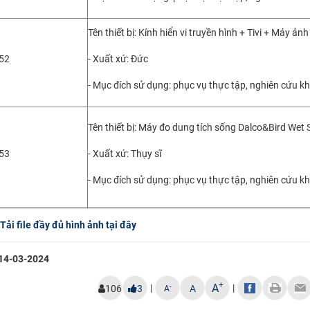
Tên thiết bị: Kính hiển vi truyền hình + Tivi + Máy ảnh
52
- Xuất xứ: Đức
- Mục đích sử dụng: phục vụ thực tập, nghiên cứu k
Tên thiết bị: Máy đo dung tích sống Dalco&Bird Wet
53
- Xuất xứ: Thụy sĩ
- Mục đích sử dụng: phục vụ thực tập, nghiên cứu k
Tải file đầy đủ hình ảnh tại đây
14-03-2024
+
A
|
|
-
106
3
A
A