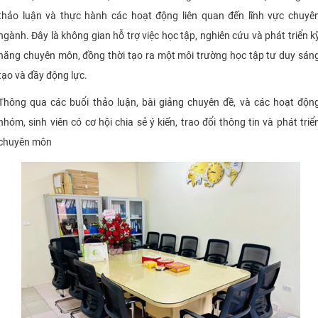
thảo luận và thực hành các hoạt động liên quan đến lĩnh vực chuyê
ngành. Đây là không gian hỗ trợ việc học tập, nghiên cứu và phát triển k
năng chuyên môn, đồng thời tạo ra một môi trường học tập tư duy sán
tạo và đầy động lực.
Thông qua các buổi thảo luận, bài giảng chuyên đề, và các hoạt độn
nhóm, sinh viên có cơ hội chia sẻ ý kiến, trao đổi thông tin và phát triể
chuyên môn