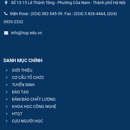
Số 13-15 Lê Thánh Tông - Phường Cửa Nam - Thành phố Hà Nội
Điện thoại : (024) 382-545-39. Fax : (024) 3.826-4464, (024)
3933-2332
info@hup.edu.vn
DANH MỤC CHÍNH
GIỚI THIỆU
CƠ CẤU TỔ CHỨC
TUYỂN SINH
ĐÀO TẠO
ĐẢM BẢO CHẤT LƯỢNG
KHOA HỌC CÔNG NGHỆ
HTQT
CỰU NGƯỜI HỌC