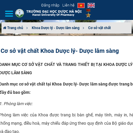
Đăng nhập
Liên hệ
Trang chủ
Khoa Dược lý - Dược lâm sàng
Cơ sở vật chất
GIỚI THIỆU
Cơ sở vật chất Khoa Dược lý- Dược lâm sàng
CƠ CẤU TỔ CHỨC
DANH MỤC CƠ SỞ VẬT CHẤT VÀ TRANG THIẾT BỊ TẠI
KHOA DƯỢC LÝ
TUYỂN SINH
DƯỢC LÂM SÀNG
ĐÀO TẠO
Danh mục cơ sở vật chất tại Khoa Dược lý- Dược lâm sàng được trang b
đầy đủ bao gồm:
ĐẢM BẢO CHẤT LƯỢNG
1. Phòng làm việc:
KHOA HỌC CÔNG NGHỆ
Phòng làm việc của Khoa được trang bị bàn ghế, máy tính, máy in, h
thống mạng, điều hoà, máy chiếu đáp ứng theo quy định của Bộ giáo dụ
HTQT
và đào tạo.