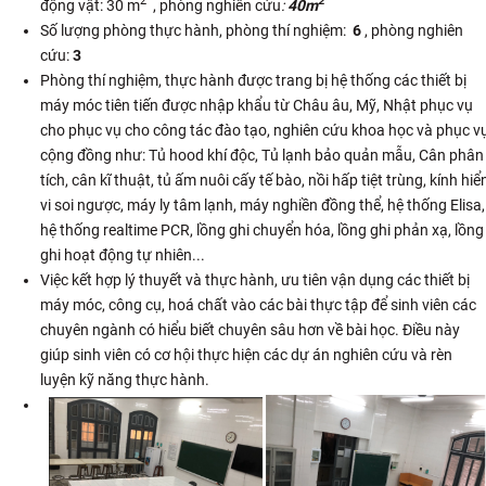
2
2
động vật: 30 m
, phòng nghiên cứu
:
40m
Số lượng phòng thực hành, phòng thí nghiệm:
6
, phòng nghiên
cứu:
3
Phòng thí nghiệm, thực hành được trang bị hệ thống các thiết bị
máy móc tiên tiến được nhập khẩu từ Châu âu, Mỹ, Nhật phục vụ
cho phục vụ cho công tác đào tạo, nghiên cứu khoa học và phục v
cộng đồng như: Tủ hood khí độc, Tủ lạnh bảo quản mẫu, Cân phân
tích, cân kĩ thuật, tủ ấm nuôi cấy tế bào, nồi hấp tiệt trùng, kính hiể
vi soi ngược, máy ly tâm lạnh, máy nghiền đồng thể, hệ thống Elisa,
hệ thống realtime PCR, lồng ghi chuyển hóa, lồng ghi phản xạ, lồng
ghi hoạt động tự nhiên...
Việc kết hợp lý thuyết và thực hành, ưu tiên vận dụng các thiết bị
máy móc, công cụ, hoá chất vào các bài thực tập để sinh viên các
chuyên ngành có hiểu biết chuyên sâu hơn về bài học. Điều này
giúp sinh viên có cơ hội thực hiện các dự án nghiên cứu và rèn
luyện kỹ năng thực hành.