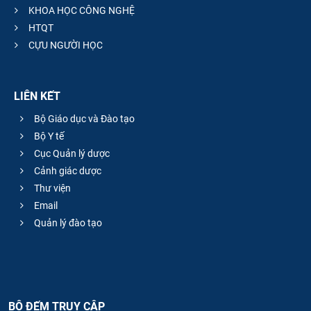
KHOA HỌC CÔNG NGHỆ
HTQT
CỰU NGƯỜI HỌC
LIÊN KẾT
Bộ Giáo dục và Đào tạo
Bộ Y tế
Cục Quản lý dược
Cảnh giác dược
Thư viện
Email
Quản lý đào tạo
BỘ ĐẾM TRUY CẬP