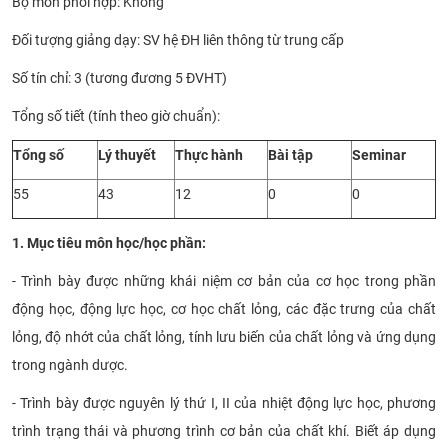
Bộ môn phối hợp: Không
CỰU NGƯỜI HỌC
Đối tượng giảng dạy: SV hệ ĐH liên thông từ trung cấp
Số tín chỉ: 3 (tương đương 5 ĐVHT)
Tổng số tiết (tính theo giờ chuẩn):
Tổng số
Lý thuyết
Thực hành
Bài tập
Seminar
55
43
12
0
0
1. Mục tiêu môn học/học phần:
- Trình bày được những khái niệm cơ bản của cơ học trong phần
động học, động lực học, cơ học chất lỏng, các đặc trưng của chất
lỏng, độ nhớt của chất lỏng, tính lưu biến của chất lỏng và ứng dụng
trong ngành dược.
- Trình bày được nguyên lý thứ I, II của nhiệt động lực học, phương
trình trạng thái và phương trình cơ bản của chất khí. Biết áp dụng