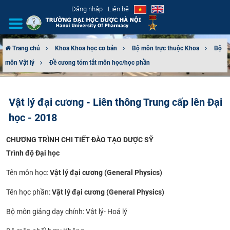
Đăng nhập
Liên hệ
Trang chủ
Khoa Khoa học cơ bản
Bộ môn trực thuộc Khoa
Bộ
môn Vật lý
Đề cương tóm tắt môn học/học phần
GIỚI THIỆU
CƠ CẤU TỔ CHỨC
Vật lý đại cương - Liên thông Trung cấp lên Đại
học - 2018
TUYỂN SINH
CHƯƠNG TRÌNH CHI TIẾT ĐÀO TẠO DƯỢC SỸ
ĐÀO TẠO
Trình độ Đại học
ĐẢM BẢO CHẤT LƯỢNG
Tên môn học:
Vật lý đại cương (General Physics)
KHOA HỌC CÔNG NGHỆ
Tên học phần:
Vật lý đại cương (General Physics)
Bộ môn giảng dạy chính: Vật lý- Hoá lý
HTQT