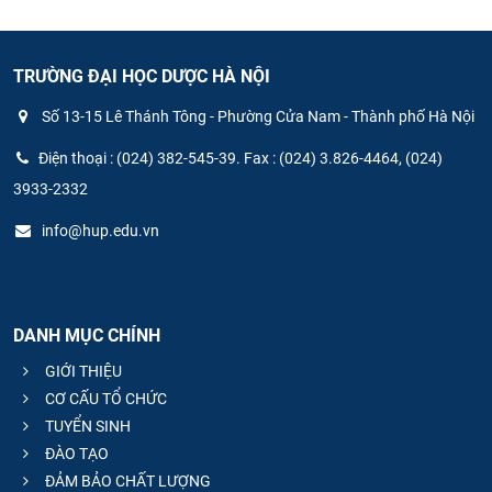
TRƯỜNG ĐẠI HỌC DƯỢC HÀ NỘI
Số 13-15 Lê Thánh Tông - Phường Cửa Nam - Thành phố Hà Nội
Điện thoại : (024) 382-545-39. Fax : (024) 3.826-4464, (024)
3933-2332
info@hup.edu.vn
DANH MỤC CHÍNH
GIỚI THIỆU
CƠ CẤU TỔ CHỨC
TUYỂN SINH
ĐÀO TẠO
ĐẢM BẢO CHẤT LƯỢNG