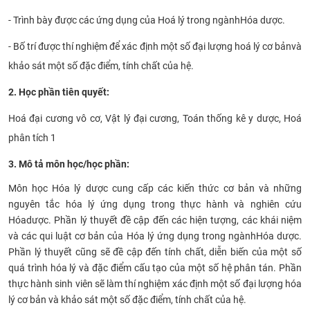
-
Trình bày được các ứng dụng của
H
oá lý trong ngành
Hóa
dược
.
-
Bố trí được thí nghiệm
để
xác định một số đại lượng
h
oá lý cơ bản
và
khảo sát một số đặc điểm, tính chất của hệ
.
2. Học phần tiên quyết:
Hoá đại cương
vô cơ,
Vật lý đại cương
,
Toán thống kê
y dược
,
Hoá
phân tích 1
3. Mô tả môn học/học phần:
Môn học Hóa lý
d
ược cung cấp các kiến thức cơ bản và những
nguyên tắc
h
óa lý ứng dụng trong thực hành và nghiên cứu
Hóa
d
ược. Phần lý thuyết đề cập đến các hiện tượng, các khái niệm
và các qui luật cơ bản của Hóa lý ứng dụng trong ngành
Hóa
dược.
Phần lý thuyết cũng sẽ đề cập đến tính chất, diễn biến của một số
quá trình
h
óa lý và đặc điểm cấu tạo của một số hệ phân tán. Phần
thực hành sinh viên sẽ làm thí nghiệm xác định một số đại lượng
h
óa
lý cơ bản và khảo sát một số đặc điểm, tính chất của hệ.