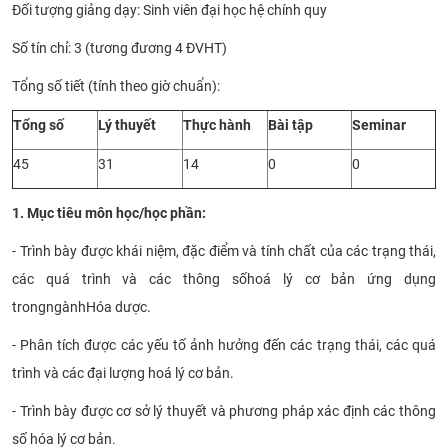
Đối tượng giảng dạy: Sinh viên đại học hệ chính quy
CỰU NGƯỜI HỌC
Số tín chỉ: 3 (tương đương 4 ĐVHT)
Tổng số tiết (tính theo giờ chuẩn):
Tổng số
Lý thuyết
Thực hành
Bài tập
Seminar
45
31
14
0
0
1. Mục tiêu môn học/học phần:
-
Trình bày được khái niệm
, đặc điểm và tính chất
của các
trạng thái,
các quá trình và các thông số
h
oá lý cơ bản ứng dụng
trong
ngành
Hóa
dược
.
-
Phân tích được các yếu tố ảnh hưởng đến các trạng thái, các quá
trình và các đại lượng
h
oá lý cơ bản
.
-
Trình bày được cơ sở lý thuyết và phương pháp xác định các thông
số
h
óa lý cơ bản
.