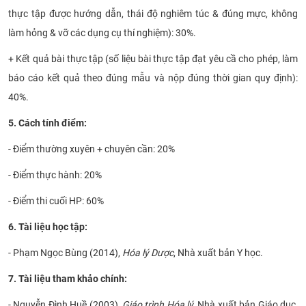
thực tập được hướng dẫn
, thái độ nghiêm túc & đúng mực, kh
ông
làm hỏng & vỡ các dụng cụ thí nghiệm)
: 30%.
+
Kết quả bài thực tập (số liệu bài thực tập đạt yêu cầ cho phép,
làm
b
áo cáo kết quả theo đúng mẫu
và n
ộp đúng thời gian quy định):
4
0%.
​5​. Cách tính điểm:
- Điểm thường xuyên + chuyên cần:
2
0%
- Điểm thực hành:
20
%
- Điểm thi cuối HP:
6
0%
6. Tài liệu học tập:
-
Phạm Ngọc Bùng (2014),
Hóa lý Dược
,
Nhà xuất bản Y học
.
7. Tài liệu tham khảo chính:
-
Nguyễn Đình Huề (2003),
Giáo trình Hóa lý
, Nhà xuất bản Giáo dục,