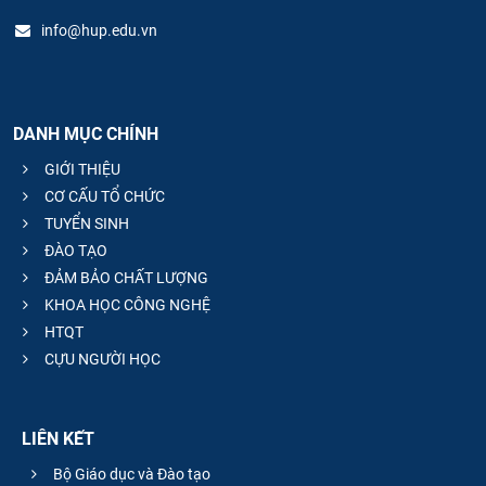
info@hup.edu.vn
DANH MỤC CHÍNH
GIỚI THIỆU
CƠ CẤU TỔ CHỨC
TUYỂN SINH
ĐÀO TẠO
ĐẢM BẢO CHẤT LƯỢNG
KHOA HỌC CÔNG NGHỆ
HTQT
CỰU NGƯỜI HỌC
LIÊN KẾT
Bộ Giáo dục và Đào tạo