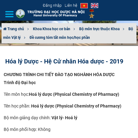
Đăng nhập
Liên hệ
Trang chủ
Khoa Khoa học cơ bản
Bộ môn trực thuộc Khoa
Bộ
môn Vật lý
Đề cương tóm tắt môn học/học phần
GIỚI THIỆU
CƠ CẤU TỔ CHỨC
Hóa lý Dược - Hệ Cử nhân Hóa dược - 2019
TUYỂN SINH
CHƯƠNG TRÌNH CHI TIẾT ĐÀO TẠO NGHÀNH HÓA DƯỢC
Trình độ Đại học
ĐÀO TẠO
Tên môn học:
Hoá lý
d
ược (Physical Chemistry of Pharmacy)
ĐẢM BẢO CHẤT LƯỢNG
Tên học phần:
Hoá lý dược (Physical Chemistry of Pharmacy)
KHOA HỌC CÔNG NGHỆ
Bộ môn giảng dạy chính:
Vật lý- Hoá lý
Bộ môn phối hợp: Không
HTQT