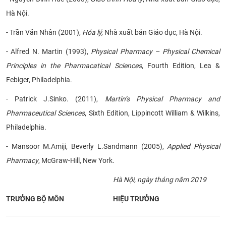
Hà Nội.
- Trần Văn Nhân (2001),
Hóa lý,
Nhà xuất bản Giáo dục, Hà Nội.
- Alfred N. Martin (1993),
Physical Pharmacy – Physical Chemical
Principles in the Pharmacatical Sciences
, Fourth Edition, Lea &
Febiger, Philadelphia.
- Patrick J.Sinko. (2011),
Martin’s Physical Pharmacy and
Pharmaceutical Sciences
, Sixth Edition, Lippincott William & Wilkins,
Philadelphia.
- Mansoor M.Amiji, Beverly L.Sandmann (2005),
Applied Physical
Pharmacy
, McGraw-Hill, New York
.
Hà Nội, ngày
tháng
năm 201
9
TRƯỞNG BỘ MÔN
HIỆU TRƯỞNG