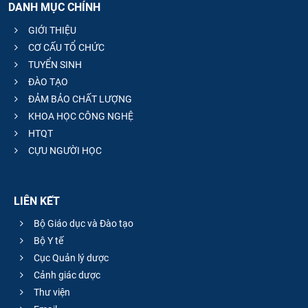
DANH MỤC CHÍNH
GIỚI THIỆU
CƠ CẤU TỔ CHỨC
TUYỂN SINH
ĐÀO TẠO
ĐẢM BẢO CHẤT LƯỢNG
KHOA HỌC CÔNG NGHỆ
HTQT
CỰU NGƯỜI HỌC
LIÊN KẾT
Bộ Giáo dục và Đào tạo
Bộ Y tế
Cục Quản lý dược
Cảnh giác dược
Thư viện