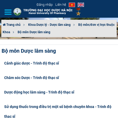
Đăng nhập
Liên hệ
Trang chủ
Khoa Dược lý - Dược lâm sàng
Bộ môn/đơn vị trực thuộc
Khoa
Bộ môn Dược lâm sàng
GIỚI THIỆU
CƠ CẤU TỔ CHỨC
Bộ môn Dược lâm sàng
TUYỂN SINH
Cảnh giác dược - Trình độ thạc sĩ
ĐÀO TẠO
Chăm sóc Dược - Trình độ thạc sĩ
ĐẢM BẢO CHẤT LƯỢNG
Dược động học lâm sàng - Trình độ thạc sĩ
KHOA HỌC CÔNG NGHỆ
Sử dụng thuốc trong điều trị một số bệnh chuyên khoa - Trình độ
HTQT
thạc sĩ