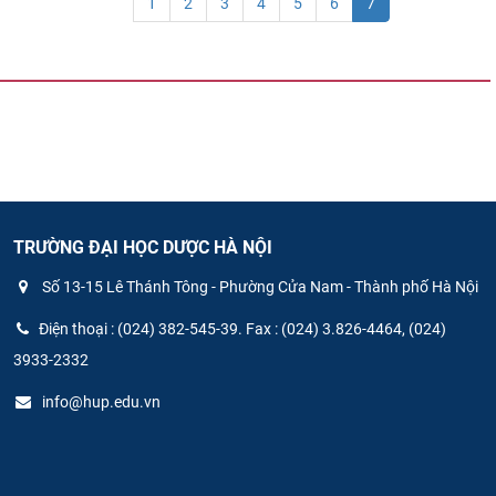
1
2
3
4
5
6
7
TRƯỜNG ĐẠI HỌC DƯỢC HÀ NỘI
Số 13-15 Lê Thánh Tông - Phường Cửa Nam - Thành phố Hà Nội
Điện thoại : (024) 382-545-39. Fax : (024) 3.826-4464, (024)
3933-2332
info@hup.edu.vn