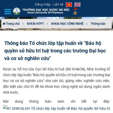
Đăng nhập
Liên hệ
Trang chủ
KHCN-HTPT
KHOA HỌC CÔNG NGHỆ
Thông báo
GIỚI THIỆU
Thông báo Tổ chức lớp tập huấn về "Bảo hộ
CƠ CẤU TỔ CHỨC
quyền sở hữu trí tuệ trong các trường Đại học
TUYỂN SINH
và cơ sở nghiên cứu"
​Được sự hỗ trợ của Cục Sở hữu trí tuệ (Bộ KH&CN), Nhà trường tổ
ĐÀO TẠO
chức lớp tập huấn "Bảo hộ quyền sở hữu trí tuệ trong các trường Đại
học và cơ sở nghiên cứu" cho cán bộ, giảng viên, nghiên cứu viên,
ĐẢM BẢO CHẤT LƯỢNG
đặc biệt các chủ trì đề tài khoa học công nghệ sử dụng ngân sách
nhà nước.
KHOA HỌC CÔNG NGHỆ
​Nội dung thông báo xem chi tiết tại đây:
HTQT