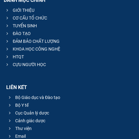
DANH MỤC CHÍNH
GIỚI THIỆU
CƠ CẤU TỔ CHỨC
TUYỂN SINH
ĐÀO TẠO
ĐẢM BẢO CHẤT LƯỢNG
KHOA HỌC CÔNG NGHỆ
HTQT
CỰU NGƯỜI HỌC
LIÊN KẾT
Bộ Giáo dục và Đào tạo
Bộ Y tế
Cục Quản lý dược
Cảnh giác dược
Thư viện
Email