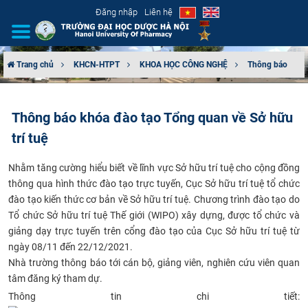
Đăng nhập
Liên hệ
Trang chủ
KHCN-HTPT
KHOA HỌC CÔNG NGHỆ
Thông báo
GIỚI THIỆU
Thông báo khóa đào tạo Tổng quan về Sở hữu
CƠ CẤU TỔ CHỨC
trí tuệ
TUYỂN SINH
Nhằm tăng cường hiểu biết về lĩnh vực Sở hữu trí tuệ cho cộng đồng
thông qua hình thức đào tạo trực tuyến, Cục Sở hữu trí tuệ tổ chức
ĐÀO TẠO
đào tạo kiến thức cơ bản về Sở hữu trí tuệ. Chương trình đào tạo do
Tổ chức Sở hữu trí tuệ Thế giới (WIPO) xây dựng, được tổ chức và
ĐẢM BẢO CHẤT LƯỢNG
giảng dạy trực tuyến trên cổng đào tạo của Cục Sở hữu trí tuệ từ
ngày 08/11 đến 22/12/2021.
KHOA HỌC CÔNG NGHỆ
Nhà trường thông báo tới cán bộ, giảng viên, nghiên cứu viên quan
tâm đăng ký tham dự.
HTQT
​Thông tin chi tiết: