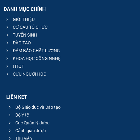
DANH MỤC CHÍNH
GIỚI THIỆU
CƠ CẤU TỔ CHỨC
TUYỂN SINH
ĐÀO TẠO
ĐẢM BẢO CHẤT LƯỢNG
KHOA HỌC CÔNG NGHỆ
HTQT
CỰU NGƯỜI HỌC
LIÊN KẾT
Bộ Giáo dục và Đào tạo
Bộ Y tế
Cục Quản lý dược
Cảnh giác dược
Thư viện