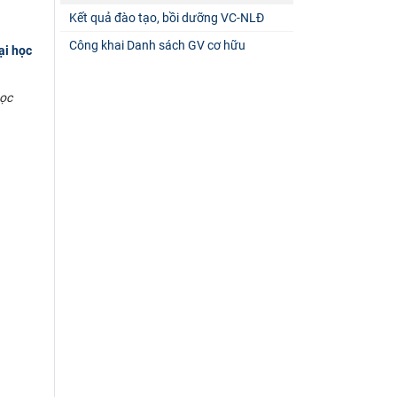
Kết quả đào tạo, bồi dưỡng VC-NLĐ
Công khai Danh sách GV cơ hữu
ại học
học