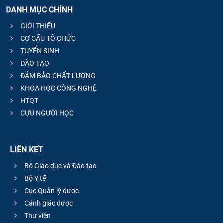
DANH MỤC CHÍNH
GIỚI THIỆU
CƠ CẤU TỔ CHỨC
TUYỂN SINH
ĐÀO TẠO
ĐẢM BẢO CHẤT LƯỢNG
KHOA HỌC CÔNG NGHỆ
HTQT
CỰU NGƯỜI HỌC
LIÊN KẾT
Bộ Giáo dục và Đào tạo
Bộ Y tế
Cục Quản lý dược
Cảnh giác dược
Thư viện