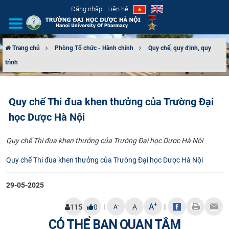
Đăng nhập
Liên hệ
Trang chủ
Phòng Tổ chức - Hành chính
Quy chế, quy định, quy
trình
GIỚI THIỆU
CƠ CẤU TỔ CHỨC
Quy chế Thi đua khen thưởng của Trường Đại
học Dược Hà Nội
TUYỂN SINH
Quy chế Thi đua khen thưởng của Trường Đại học Dược Hà Nội
ĐÀO TẠO
Quy chế Thi đua khen thưởng của Trường Đại học Dược Hà Nội
ĐẢM BẢO CHẤT LƯỢNG
29-05-2025
KHOA HỌC CÔNG NGHỆ
+
A
|
|
-
115
0
A
A
HTQT
CÓ THỂ BẠN QUAN TÂM