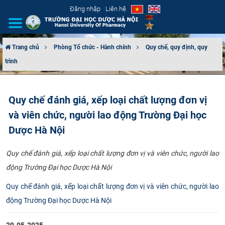
Đăng nhập
Liên hệ
Trang chủ
Phòng Tổ chức - Hành chính
Quy chế, quy định, quy
trình
GIỚI THIỆU
CƠ CẤU TỔ CHỨC
Quy chế đánh giá, xếp loại chất lượng đơn vị
và viên chức, người lao động Trường Đại học
TUYỂN SINH
Dược Hà Nội
ĐÀO TẠO
Quy chế đánh giá, xếp loại chất lượng đơn vị và viên chức, người lao
ĐẢM BẢO CHẤT LƯỢNG
động Trường Đại học Dược Hà Nội
Quy chế đánh giá, xếp loại chất lượng đơn vị và viên chức, người lao
KHOA HỌC CÔNG NGHỆ
động Trường Đại học Dược Hà Nội
HTQT
29-05-2025