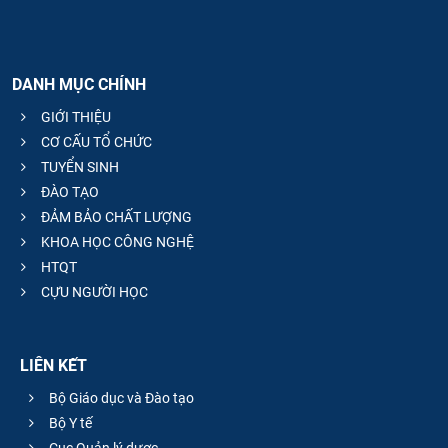
DANH MỤC CHÍNH
GIỚI THIỆU
CƠ CẤU TỔ CHỨC
TUYỂN SINH
ĐÀO TẠO
ĐẢM BẢO CHẤT LƯỢNG
KHOA HỌC CÔNG NGHỆ
HTQT
CỰU NGƯỜI HỌC
LIÊN KẾT
Bộ Giáo dục và Đào tạo
Bộ Y tế