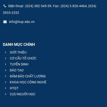
Điện thoại : (024) 382-545-39. Fax : (024) 3.826-4464, (024)
3933-2332
info@hup.edu.vn
DANH MỤC CHÍNH
GIỚI THIỆU
CƠ CẤU TỔ CHỨC
TUYỂN SINH
ĐÀO TẠO
ĐẢM BẢO CHẤT LƯỢNG
KHOA HỌC CÔNG NGHỆ
HTQT
CỰU NGƯỜI HỌC