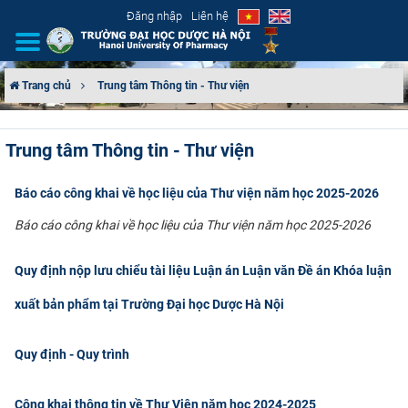
Đăng nhập
Liên hệ
Trang chủ
Trung tâm Thông tin - Thư viện
GIỚI THIỆU
Trung tâm Thông tin - Thư viện
CƠ CẤU TỔ CHỨC
Báo cáo công khai về học liệu của Thư viện năm học 2025-2026
TUYỂN SINH
Báo cáo công khai về học liệu của Thư viện năm học 2025-2026
ĐÀO TẠO
Quy định nộp lưu chiểu tài liệu Luận án Luận văn Đề án Khóa luận
ĐẢM BẢO CHẤT LƯỢNG
xuất bản phẩm tại Trường Đại học Dược Hà Nội
KHOA HỌC CÔNG NGHỆ
Quy định - Quy trình
HTQT
Công khai thông tin về Thư Viện năm học 2024-2025