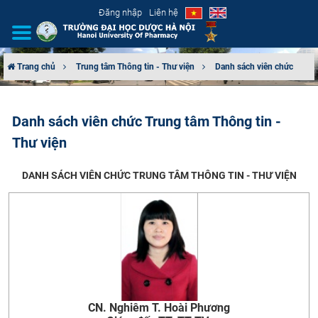
Đăng nhập
Liên hệ
Trang chủ
Trung tâm Thông tin - Thư viện
Danh sách viên chức
GIỚI THIỆU
Danh sách viên chức Trung tâm Thông tin -
CƠ CẤU TỔ CHỨC
Thư viện
TUYỂN SINH
DANH SÁCH VIÊN CHỨC TRUNG TÂM THÔNG TIN - THƯ VIỆN
ĐÀO TẠO
ĐẢM BẢO CHẤT LƯỢNG
KHOA HỌC CÔNG NGHỆ
HTQT
CN. Nghiêm T. Hoài Phương