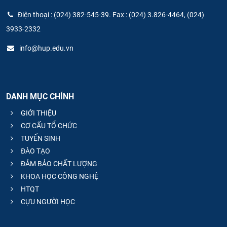
Điện thoại : (024) 382-545-39. Fax : (024) 3.826-4464, (024)
3933-2332
info@hup.edu.vn
DANH MỤC CHÍNH
GIỚI THIỆU
CƠ CẤU TỔ CHỨC
TUYỂN SINH
ĐÀO TẠO
ĐẢM BẢO CHẤT LƯỢNG
KHOA HỌC CÔNG NGHỆ
HTQT
CỰU NGƯỜI HỌC