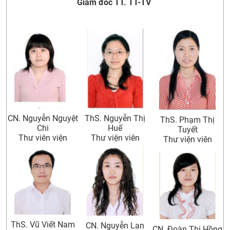
Giám đốc TT. TT-TV
CỰU NGƯỜI HỌC
ThS. Nguyễn Thị
CN. Nguyễn Nguyệt
ThS. Phạm Thị
Huế
Chi
Tuyết
Thư viện viên
Thư viên viện
Thư viện viên
ThS. Vũ Viết Nam
CN. Nguyễn Lan
CN. Đoàn Thị Hồng