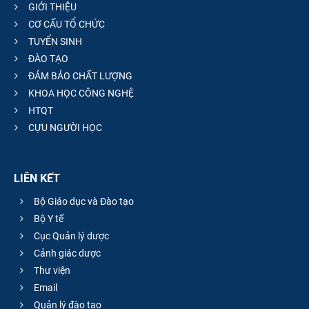
GIỚI THIỆU
CƠ CẤU TỔ CHỨC
TUYỂN SINH
ĐÀO TẠO
ĐẢM BẢO CHẤT LƯỢNG
KHOA HỌC CÔNG NGHỆ
HTQT
CỰU NGƯỜI HỌC
LIÊN KẾT
Bộ Giáo dục và Đào tạo
Bộ Y tế
Cục Quản lý dược
Cảnh giác dược
Thư viện
Email
Quản lý đào tạo