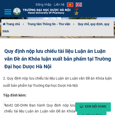
Đăng nhập
Liên hệ
Trang chủ
Trung tâm Thông tin - Thư viện
Quy chế, quy định, quy
trình
GIỚI THIỆU
CƠ CẤU TỔ CHỨC
Quy định nộp lưu chiểu tài liệu Luận án Luận
văn Đề án Khóa luận xuất bản phẩm tại Trường
TUYỂN SINH
Đại học Dược Hà Nội
ĐÀO TẠO
2. Quy định nộp lưu chiểu tài liệu Luận án Luận văn Đề án Khóa luận
ĐẢM BẢO CHẤT LƯỢNG
xuất bản phẩm tại Trường Đại học Dược Hà Nội
Tệp đính kèm:
KHOA HỌC CÔNG NGHỆ
642 QĐ-DHN Ban hành Quy định nộp lưu
XEM NỘI DUNG
HTQT
chiểu tài liệu Luận án Luận văn Đề án Khóa