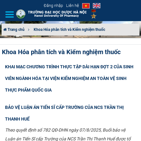
Đăng nhập
Liên hệ
Trang chủ
Khoa Hóa phân tích và Kiểm nghiệm thuốc
GIỚI THIỆU
Khoa Hóa phân tích và Kiểm nghiệm thuốc
CƠ CẤU TỔ CHỨC
KHAI MẠC CHƯƠNG TRÌNH THỰC TẬP DÀI HẠN ĐỢT 2 CỦA SINH
TUYỂN SINH
VIÊN NGÀNH HÓA TẠI VIỆN KIỂM NGHIỆM AN TOÀN VỆ SINH
ĐÀO TẠO
THỰC PHẨM QUỐC GIA
ĐẢM BẢO CHẤT LƯỢNG
BẢO VỆ LUẬN ÁN TIẾN SĨ CẤP TRƯỜNG CỦA NCS TRẦN THỊ
KHOA HỌC CÔNG NGHỆ
THANH HUẾ
Theo quyết định số 782 QĐ-DHN ngày 07/8/2025, Buổi bảo vệ
HTQT
Luận án Tiến Sĩ cấp Trường của NCS Trần Thị Thanh Huế được tổ