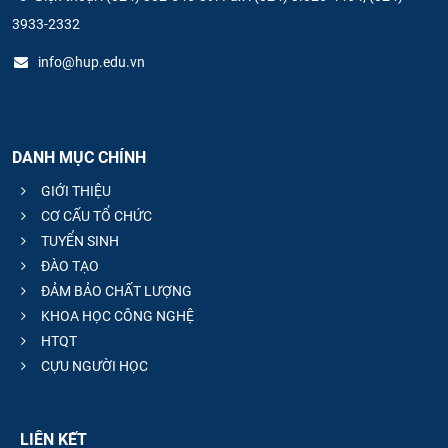
3933-2332
info@hup.edu.vn
DANH MỤC CHÍNH
GIỚI THIỆU
CƠ CẤU TỔ CHỨC
TUYỂN SINH
ĐÀO TẠO
ĐẢM BẢO CHẤT LƯỢNG
KHOA HỌC CÔNG NGHỆ
HTQT
CỰU NGƯỜI HỌC
LIÊN KẾT