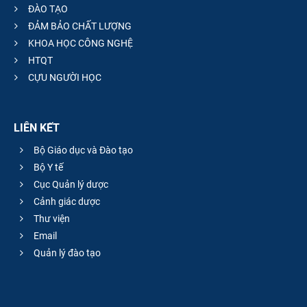
ĐÀO TẠO
ĐẢM BẢO CHẤT LƯỢNG
KHOA HỌC CÔNG NGHỆ
HTQT
CỰU NGƯỜI HỌC
LIÊN KẾT
Bộ Giáo dục và Đào tạo
Bộ Y tế
Cục Quản lý dược
Cảnh giác dược
Thư viện
Email
Quản lý đào tạo