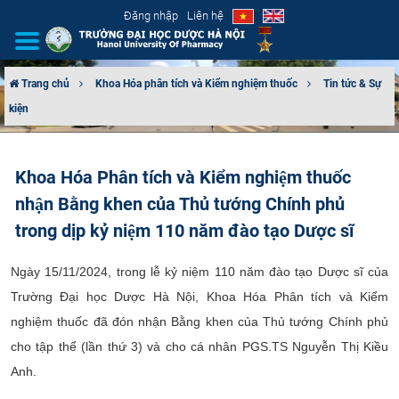
Đăng nhập
Liên hệ
Trang chủ
Khoa Hóa phân tích và Kiểm nghiệm thuốc
Tin tức & Sự
kiện
GIỚI THIỆU
CƠ CẤU TỔ CHỨC
Khoa Hóa Phân tích và Kiểm nghiệm thuốc
nhận Bằng khen của Thủ tướng Chính phủ
TUYỂN SINH
trong dịp kỷ niệm 110 năm đào tạo Dược sĩ
ĐÀO TẠO
Ngày 15/11/2024, trong lễ kỷ niệm 110 năm đào tạo Dược sĩ của
ĐẢM BẢO CHẤT LƯỢNG
Trường Đại học Dược Hà Nội, Khoa Hóa Phân tích và Kiểm
nghiệm thuốc đã đón nhận Bằng khen của Thủ tướng Chính phủ
KHOA HỌC CÔNG NGHỆ
cho tập thể (lần thứ 3) và cho cá nhân PGS.TS Nguyễn Thị Kiều
Anh.
HTQT