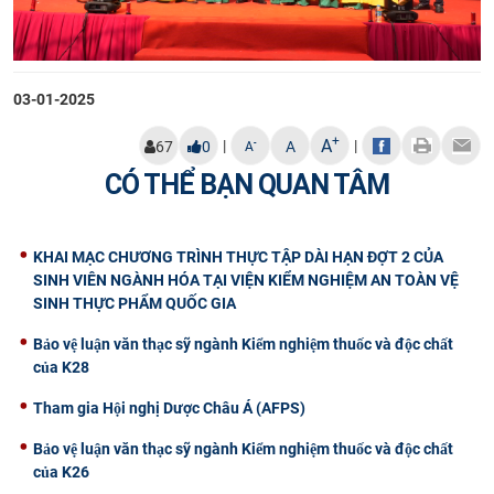
03-01-2025
+
A
|
|
-
67
0
A
A
CÓ THỂ BẠN QUAN TÂM
KHAI MẠC CHƯƠNG TRÌNH THỰC TẬP DÀI HẠN ĐỢT 2 CỦA
SINH VIÊN NGÀNH HÓA TẠI VIỆN KIỂM NGHIỆM AN TOÀN VỆ
SINH THỰC PHẨM QUỐC GIA
Bảo vệ luận văn thạc sỹ ngành Kiểm nghiệm thuốc và độc chất
của K28
Tham gia Hội nghị Dược Châu Á (AFPS)
Bảo vệ luận văn thạc sỹ ngành Kiểm nghiệm thuốc và độc chất
của K26