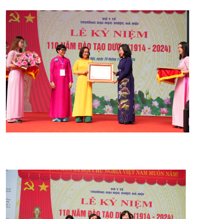
CỰU NGƯỜI HỌC