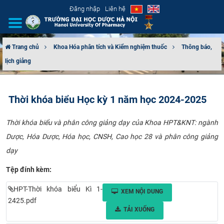
Đăng nhập
Liên hệ
Trang chủ
Khoa Hóa phân tích và Kiểm nghiệm thuốc
Thông báo,
lịch giảng
GIỚI THIỆU
CƠ CẤU TỔ CHỨC
Thời khóa biểu Học kỳ 1 năm học 2024-2025
TUYỂN SINH
Thời khóa biểu và phân công giảng dạy của Khoa HPT&KNT: ngành
Dược, Hóa Dược, Hóa học, CNSH, Cao học 28 và phân công giảng
ĐÀO TẠO
dạy
ĐẢM BẢO CHẤT LƯỢNG
Tệp đính kèm:
KHOA HỌC CÔNG NGHỆ
HPT-Thời khóa biểu Kì 1-
XEM NỘI DUNG
2425.pdf
TẢI XUỐNG
HTQT