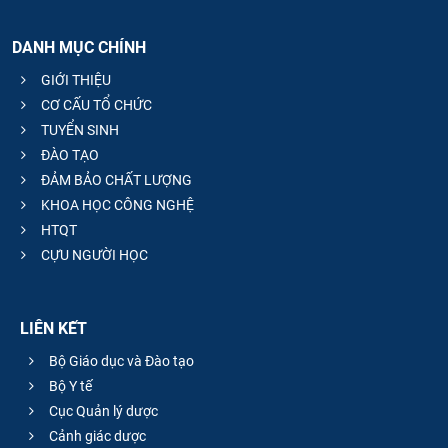
DANH MỤC CHÍNH
GIỚI THIỆU
CƠ CẤU TỔ CHỨC
TUYỂN SINH
ĐÀO TẠO
ĐẢM BẢO CHẤT LƯỢNG
KHOA HỌC CÔNG NGHỆ
HTQT
CỰU NGƯỜI HỌC
LIÊN KẾT
Bộ Giáo dục và Đào tạo
Bộ Y tế
Cục Quản lý dược
Cảnh giác dược