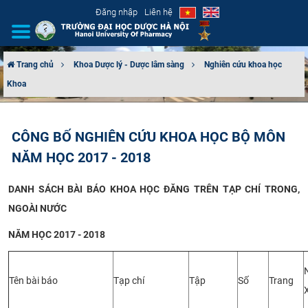
Đăng nhập
Liên hệ
Trang chủ
Khoa Dược lý - Dược lâm sàng
Nghiên cứu khoa học
Khoa
GIỚI THIỆU
CƠ CẤU TỔ CHỨC
CÔNG BỐ NGHIÊN CỨU KHOA HỌC BỘ MÔN
NĂM HỌC 2017 - 2018
TUYỂN SINH
DANH SÁCH BÀI BÁO KHOA HỌC ĐĂNG TRÊN TẠP CHÍ TRONG,
ĐÀO TẠO
NGOÀI NƯỚC
ĐẢM BẢO CHẤT LƯỢNG
NĂM HỌC 2017 - 2018
KHOA HỌC CÔNG NGHỆ
Tên bài báo
Tạp chí
Tập
Số
Trang
HTQT