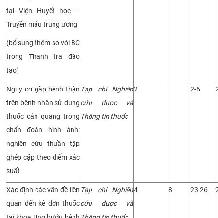
tại Viện Huyết học –
Truyền máu trung ương
(bổ sung thêm so với BC
trong Thanh tra đào
tạo)
Nguy cơ gặp bệnh thận
Tạp chí Nghiên
2
2-6
trên bệnh nhân sử dụng
cứu dược và
thuốc cản quang trong
Thông tin thuốc
chẩn đoán hình ảnh:
nghiên cứu thuần tập
ghép cặp theo điểm xác
suất
Xác định các vấn đề liên
Tạp chí Nghiên
4
8
23-26
quan đến kê đơn thuốc
cứu dược và
tại khoa Ung bướu bệnh
Thông tin thuốc