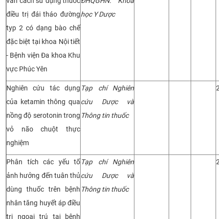
vấn cách sử dụng thuốc
ĐHQGHN: Khoa
điều trị đái tháo đường
học Y Dược
typ 2 có dạng bào chế
đặc biệt tại khoa Nội tiết
- Bệnh viện Đa khoa Khu
vực Phúc Yên
Nghiên cứu tác dụng
Tạp chí Nghiên
của ketamin thông qua
cứu Dược và
nồng độ serotonin trong
Thông tin thuốc
vỏ não chuột thực
nghiệm
Phân tích các yếu tố
Tạp chí Nghiên
ảnh hưởng đến tuân thủ
cứu Dược và
dùng thuốc trên bệnh
Thông tin thuốc
nhân tăng huyết áp điều
trị ngoại trú tại bệnh