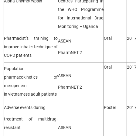
Alpha Chymotrypsin
Centres Particpating in
the WHO Programme
for International Drug
Monitoring – Uganda
Pharmacist’s training to
Oral
201
ASEAN
improve inhaler technique of
PharmNET 2
COPD patients
Oral
201
Population
ASEAN
pharmacokinetics of
meropenem
PharmNET 2
in vietnamese adult patients
Adverse events during
Poster
201
treatment of multidrug-
resistant
ASEAN