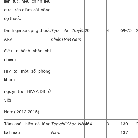
liên tục, hiệu chỉnh liều
dựa trên giám sát nồng
độ thuốc
Đánh giá sử dụng thuốc
Tạo chí Truyền
20
4
69-75
ARV
nhiễm Việt Nam
điều trị bệnh nhân nhi
nhiễm
HIV tại một số phòng
khám
ngoại trú HIV/AIDS ở
Việt
Nam ( 2013-2015)
Tầm soát biến cố tăng
Tạp chí Y học Việt
464
3
130-
kali máu
Nam
137