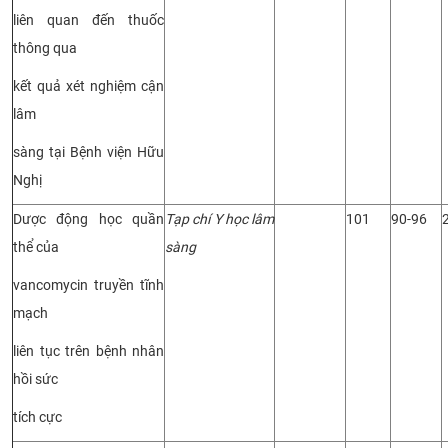
liên quan đến thuốc
thông qua
kết quả xét nghiệm cận
lâm
sàng tại Bệnh viện Hữu
Nghị
Dược động học quần
Tạp chí Y học lâm
101
90-96
thể của
sàng
vancomycin truyền tĩnh
mạch
liên tục trên bệnh nhân
hồi sức
tích cực