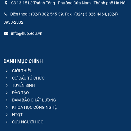
Số 13-15 Lê Thánh Tông - Phường Cửa Nam - Thành phố Hà Nội
Điện thoại : (024) 382-545-39. Fax : (024) 3.826-4464, (024)
3933-2332
info@hup.edu.vn
DANH MỤC CHÍNH
GIỚI THIỆU
CƠ CẤU TỔ CHỨC
TUYỂN SINH
ĐÀO TẠO
ĐẢM BẢO CHẤT LƯỢNG
KHOA HỌC CÔNG NGHỆ
HTQT
CỰU NGƯỜI HỌC