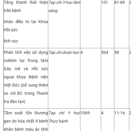
Tăng thanh thải thận
Tạp chí Y học lâm
101
81-89
trên bệnh
sàng
nhân điều trị tại Khoa
Hồi sức
tích cực
Phân tích việc sử dụng
Tạp chí dược học
4
504
58
colistin tại Trung tâm
Gây mê và Hồi sức
ngoại khoa Bệnh viện
Việt Đức (bổ sung thêm
so với BC trong Thanh
tra đào tạo)
Tầm soát tổn thương
Tạp chí Y học
1069
4
11-16
gan do hóa chất ở bệnh
Thực hành
nhân bệnh máu ác tính