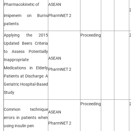
Pharmacokinetic of
ASEAN
imipenem on Burns
PharmNET 2
patients
Applying the 2015
Proceeding
Updated Beers Criteria
to Assess Potentially
ASEAN
Inappropriate
Medications in Elderly
PharmNET 2
Patients at Discharge: A
Geriatric Hospital-Based
Study
Proceeding
Common technique
ASEAN
errors in patients when
PharmNET 2
using insulin pen