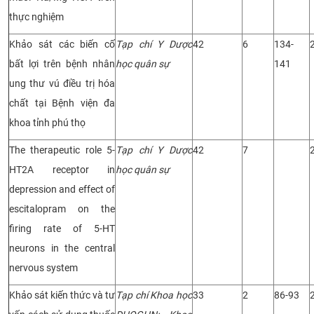
thực nghiệm
Khảo sát các biến cố
Tạp chí Y Dược
42
6
134-
bất lợi trên bệnh nhân
học quân sự
141
ung thư vú điều trị hóa
chất tại Bệnh viện đa
khoa tỉnh phú thọ
The therapeutic role 5-
Tạp chí Y Dược
42
7
HT2A receptor in
học quân sự
depression and effect of
escitalopram on the
firing rate of 5-HT
neurons in the central
nervous system
Khảo sát kiến thức và tư
Tạp chí Khoa học
33
2
86-93