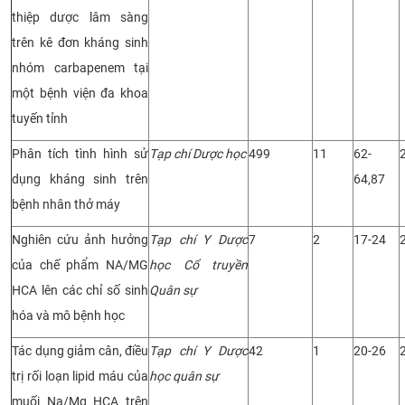
thiệp dược lâm sàng
trên kê đơn kháng sinh
nhóm carbapenem tại
một bệnh viện đa khoa
tuyến tỉnh
Phân tích tình hình sử
Tạp chí Dược học
499
11
62-
dụng kháng sinh trên
64,87
bệnh nhân thở máy
Nghiên cứu ảnh hưởng
Tạp chí Y Dược
7
2
17-24
của chế phẩm NA/MG
học Cổ truyền
HCA lên các chỉ số sinh
Quân sự
hóa và mô bệnh học
Tác dụng giảm cân, điều
Tạp chí Y Dược
42
1
20-26
trị rối loạn lipid máu của
học quân sự
muối Na/Mg HCA trên