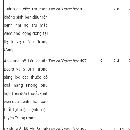
Đánh giá việc lựa chọn
Tạp chí Dược học
4
2-6
kháng sinh ban đầu trên
bệnh nhi nội trú mắc
viêm phổi cộng đồng tại
Bệnh viện Nhi Trung
Ương
Áp dụng bộ tiêu chuẩn
Tạp chí Dược học
497
9
2-4
Beers và STOPP trong
sàng lọc các thuốc có
khả năng không phù
hợp trên đơn thuốc xuất
viện của bệnh nhân cao
tuổi tại một bệnh viện
tuyến Trung ương
Đánh giá kỹ thuật sử
Tạp chí Dược học
497
9
11-14