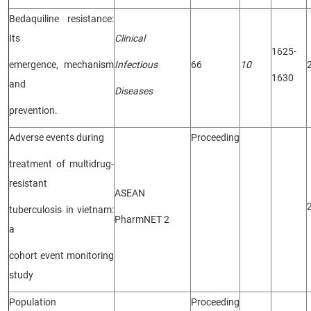
CỰU NGƯỜI HỌC
Bedaquiline resistance:
Its
Clinical
1625-
emergence, mechanism
Infectious
66
10
1630
and
Diseases
prevention.
Adverse events during
Proceeding
treatment of multidrug-
resistant
ASEAN
tuberculosis in vietnam:
PharmNET 2
a
cohort event monitoring
study
Population
Proceeding