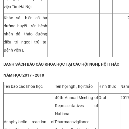
viện Tim Hà Nội
Khảo sát biến cố hạ
đường huyết trên bệnh
nhân đái tháo đường
điều trị ngoại trú tại
Bệnh viện E
DANH SÁCH BÁO CÁO KHOA HỌC TẠI CÁC HỘI NGHỊ, HỘI THẢO
NĂM HỌC 2017 - 2018
Tên báo cáo khoa học
Tên hội nghị, hội thảo
Hình thức
Năm
40th Annual Meeting of
Oral
201
Representatives of
National
Anaphylactic reaction of
Pharmacovigilance