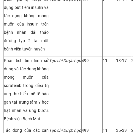
dụng bút tiêm insulin và
tác dụng không mong
muốn của insulin trên
bệnh nhân đái tháo
đường typ 2 tại một
bệnh viện tuyến huyện
Phân tích tình hình sử
Tạp chí Dược học
499
11
13-17
dụng và tác dụng không
mong muốn của
sorafenib trong điều trị
ung thư biểu mô tế bào
gan tại Trung tâm Y học
hạt nhân và ung bướu,
Bệnh viện Bạch Mai
Tác động của các can
Tạp chí Dược học
499
11
35-39