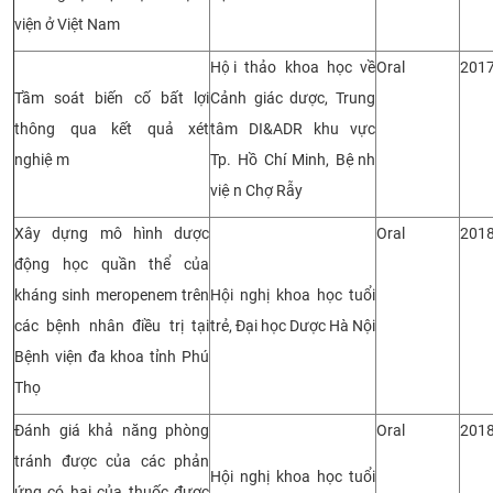
viện ở Việt Nam
Hội thảo khoa học về
Oral
201
Tầm soát biến cố bất lợi
Cảnh giác dược, Trung
thông qua kết quả xét
tâm DI&ADR khu vực
nghiệm
Tp. Hồ Chí Minh, Bệnh
viện Chợ Rẫy
Xây dựng mô hình dược
Oral
201
động học quần thể của
kháng sinh meropenem trên
Hội nghị khoa học tuổi
các bệnh nhân điều trị tại
trẻ, Đại học Dược Hà Nội
Bệnh viện đa khoa tỉnh Phú
Thọ
Đánh giá khả năng phòng
Oral
201
tránh được của các phản
Hội nghị khoa học tuổi
ứng có hại của thuốc được