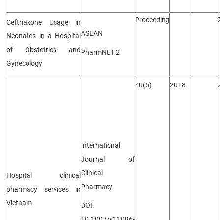
Proceeding
Ceftriaxone Usage in
ASEAN
Neonates in a Hospital
of Obstetrics and
PharmNET 2
Gynecology
40(5)
2018
International
Journal of
Clinical
Hospital clinical
Pharmacy
pharmacy services in
Vietnam
DOI:
10.1007/s11096-