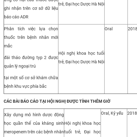
trẻ, Đại học Dược Hà Nội
ghi nhận trên cơ sở dữ liệu
báo cáo ADR
Phân tích việc lựa chọn
Oral
201
thuốc trên bệnh nhân mới
mắc
Hội nghị khoa học tuổi
đái tháo đường typ 2 được
trẻ, Đại học Dược Hà Nội
quản lý ngoại trú
tại một số cơ sở khám chữa
bệnh khu vực phía bắc
CÁC BÀI BÁO CÁO TẠI HỘI NGHỊ ĐƯỢC TÍNH THÊM GIỜ
Oral, Kỷ yếu
2018
Xây dựng mô hình dược động
học quần thể của kháng sinh
Hội nghị khoa học
meropenem trên các bệnh nhân
tuổi trẻ, Đại học