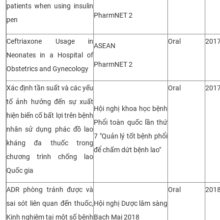
patients when using insulin
PharmNET 2
pen
Ceftriaxone Usage in
Oral
201
ASEAN
Neonates in a Hospital of
PharmNET 2
Obstetrics and Gynecology
Xác định tần suất và các yếu
Oral
201
tố ảnh hưởng đến sự xuất
Hội nghị khoa học bệnh
hiện biến cố bất lợi trên bệnh
Phổi toàn quốc lần thứ
nhân sử dụng phác đồ lao
7 "Quản lý tốt bệnh phổi
kháng đa thuốc trong
để chấm dứt bệnh lao"
chương trình chống lao
Quốc gia
ADR phòng tránh được và
Oral
201
sai sót liên quan đến thuốc,
Hội nghị Dược lâm sàng
Kinh nghiệm tại một số bệnh
Bạch Mai 2018