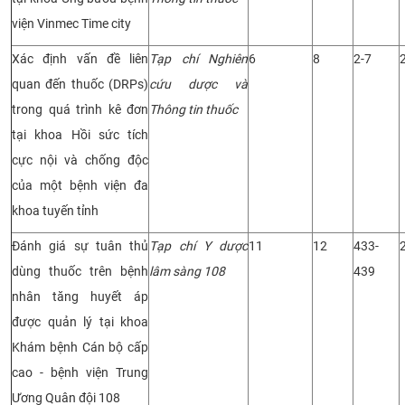
viện Vinmec Time city
Xác định vấn đề liên
Tạp chí Nghiên
6
8
2-7
quan đến thuốc (DRPs)
cứu dược và
trong quá trình kê đơn
Thông tin thuốc
tại khoa Hồi sức tích
cực nội và chống độc
của một bệnh viện đa
khoa tuyến tỉnh
Đánh giá sự tuân thủ
Tạp chí Y dược
11
12
433-
dùng thuốc trên bệnh
lâm sàng 108
439
nhân tăng huyết áp
được quản lý tại khoa
Khám bệnh Cán bộ cấp
cao - bệnh viện Trung
Ương Quân đội 108