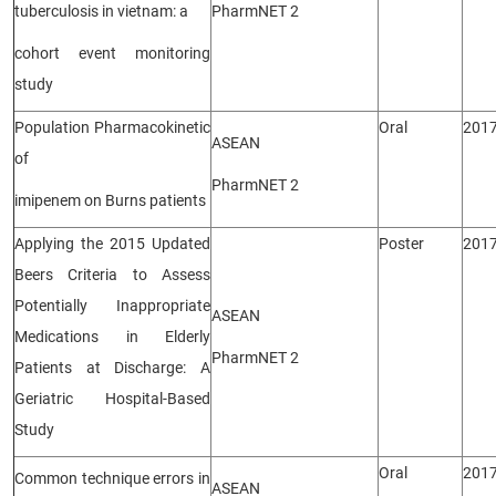
tuberculosis in vietnam: a
PharmNET 2
cohort event monitoring
study
Population Pharmacokinetic
Oral
201
ASEAN
of
PharmNET 2
imipenem on Burns patients
Applying the 2015 Updated
Poster
201
Beers Criteria to Assess
Potentially Inappropriate
ASEAN
Medications in Elderly
PharmNET 2
Patients at Discharge: A
Geriatric Hospital-Based
Study
Oral
201
Common technique errors in
ASEAN